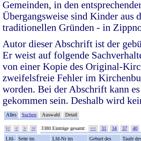
Gemeinden, in den entsprechende
Übergangsweise sind Kinder aus 
traditionellen Gründen - in Zippn
Autor dieser Abschrift ist der geb
Er weist auf folgende Sachverhalte
von einer Kopie des Original-Kirc
zweifelsfreie Fehler im Kirchenbuc
worden. Bei der Abschrift kann e
gekommen sein. Deshalb wird kein
Alles
Suchen
Auswahl
Detail
|<
<
>
>|
3380 Einträge gesamt:
<<
31
34
37
40
Lfd-
Seite im
Lfd-Nr im
Geburt des
Taufe de