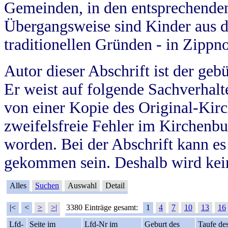
Gemeinden, in den entsprechende
Übergangsweise sind Kinder aus 
traditionellen Gründen - in Zippn
Autor dieser Abschrift ist der geb
Er weist auf folgende Sachverhalte
von einer Kopie des Original-Kirc
zweifelsfreie Fehler im Kirchenbuc
worden. Bei der Abschrift kann e
gekommen sein. Deshalb wird kein
Alles
Suchen
Auswahl
Detail
|<
<
>
>|
3380 Einträge gesamt:
1
4
7
10
13
16
Lfd-
Seite im
Lfd-Nr im
Geburt des
Taufe de