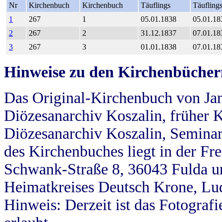
Nr
Kirchenbuch
Kirchenbuch
Täuflings
Täufling
1
267
1
05.01.1838
05.01.18
2
267
2
31.12.1837
07.01.18
3
267
3
01.01.1838
07.01.18
Hinweise zu den Kirchenbücher
Das Original-Kirchenbuch von Jan
Diözesanarchiv Koszalin, früher Kö
Diözesanarchiv Koszalin, Seminar
des Kirchenbuches liegt in der Fr
Schwank-Straße 8, 36043 Fulda u
Heimatkreises Deutsch Krone, Lu
Hinweis: Derzeit ist das Fotograf