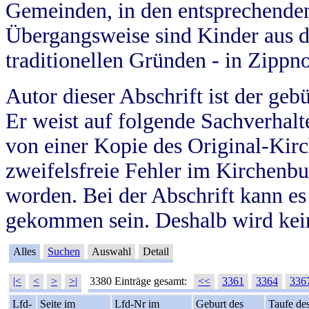
Gemeinden, in den entsprechende
Übergangsweise sind Kinder aus 
traditionellen Gründen - in Zippn
Autor dieser Abschrift ist der geb
Er weist auf folgende Sachverhalte
von einer Kopie des Original-Kirc
zweifelsfreie Fehler im Kirchenbuc
worden. Bei der Abschrift kann e
gekommen sein. Deshalb wird kein
Alles
Suchen
Auswahl
Detail
|<
<
>
>|
3380 Einträge gesamt:
<<
3361
3364
336
Lfd-
Seite im
Lfd-Nr im
Geburt des
Taufe de