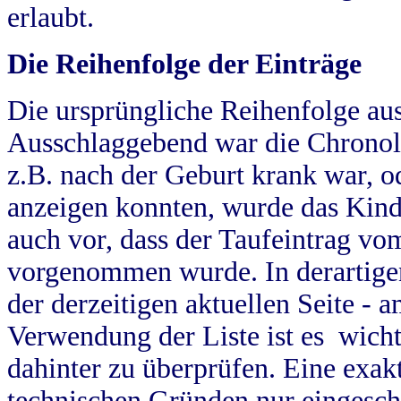
erlaubt.
Die Reihenfolge der Einträge
Die ursprüngliche Reihenfolge au
Ausschlaggebend war die Chronol
z.B. nach der Geburt krank war, od
anzeigen konnten, wurde das Kind
auch vor, dass der Taufeintrag vo
vorgenommen wurde. In derartigen
der derzeitigen aktuellen Seite -
Verwendung der Liste ist es wich
dahinter zu überprüfen. Eine exa
technischen Gründen nur eingesch