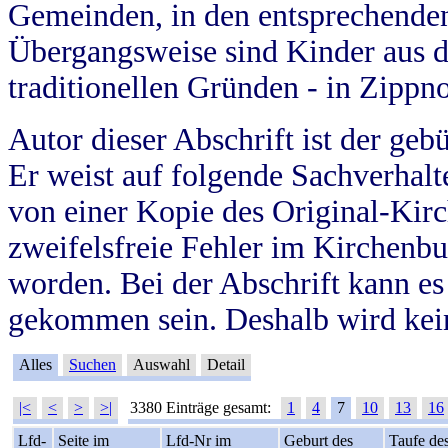
Gemeinden, in den entsprechende
Übergangsweise sind Kinder aus 
traditionellen Gründen - in Zippn
Autor dieser Abschrift ist der geb
Er weist auf folgende Sachverhalte
von einer Kopie des Original-Kirc
zweifelsfreie Fehler im Kirchenbuc
worden. Bei der Abschrift kann e
gekommen sein. Deshalb wird kein
Alles
Suchen
Auswahl
Detail
|<
<
>
>|
3380 Einträge gesamt:
1
4
7
10
13
16
Lfd-
Seite im
Lfd-Nr im
Geburt des
Taufe de