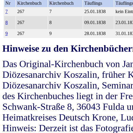
Nr
Kirchenbuch
Kirchenbuch
Täuflings
Täufling
7
267
7
25.01.1838
kein Eint
8
267
8
09.01.1838
23.01.18
9
267
9
28.01.1838
31.01.18
Hinweise zu den Kirchenbücher
Das Original-Kirchenbuch von Jan
Diözesanarchiv Koszalin, früher Kö
Diözesanarchiv Koszalin, Seminar
des Kirchenbuches liegt in der Fr
Schwank-Straße 8, 36043 Fulda u
Heimatkreises Deutsch Krone, Lu
Hinweis: Derzeit ist das Fotograf