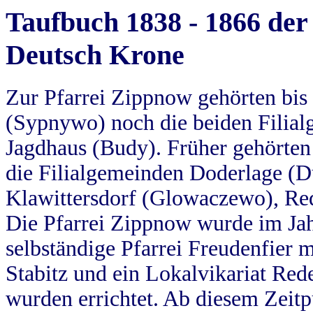
Taufbuch 1838 - 1866 der
Deutsch Krone
Zur Pfarrei Zippnow gehörten bi
(Sypnywo) noch die beiden Filial
Jagdhaus (Budy). Früher gehörten 
die Filialgemeinden Doderlage (D
Klawittersdorf (Glowaczewo), Red
Die Pfarrei Zippnow wurde im Jah
selbständige Pfarrei Freudenfier m
Stabitz und ein Lokalvikariat Red
wurden errichtet. Ab diesem Zeitp