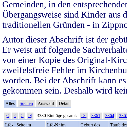
Gemeinden, in den entsprechende
Übergangsweise sind Kinder aus 
traditionellen Gründen - in Zippn
Autor dieser Abschrift ist der geb
Er weist auf folgende Sachverhalte
von einer Kopie des Original-Kirc
zweifelsfreie Fehler im Kirchenbuc
worden. Bei der Abschrift kann e
gekommen sein. Deshalb wird kein
Alles
Suchen
Auswahl
Detail
|<
<
>
>|
3380 Einträge gesamt:
<<
3361
3364
336
Lfd-
Seite im
Lfd-Nr im
Geburt des
Taufe de