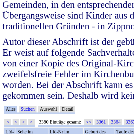
Gemeinden, in den entsprechende
Übergangsweise sind Kinder aus 
traditionellen Gründen - in Zippn
Autor dieser Abschrift ist der geb
Er weist auf folgende Sachverhalte
von einer Kopie des Original-Kirc
zweifelsfreie Fehler im Kirchenbuc
worden. Bei der Abschrift kann e
gekommen sein. Deshalb wird kein
Alles
Suchen
Auswahl
Detail
|<
<
>
>|
3380 Einträge gesamt:
<<
3361
3364
336
Lfd-
Seite im
Lfd-Nr im
Geburt des
Taufe de