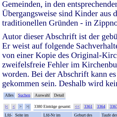
Gemeinden, in den entsprechende
Übergangsweise sind Kinder aus 
traditionellen Gründen - in Zippn
Autor dieser Abschrift ist der geb
Er weist auf folgende Sachverhalte
von einer Kopie des Original-Kirc
zweifelsfreie Fehler im Kirchenbuc
worden. Bei der Abschrift kann e
gekommen sein. Deshalb wird kein
Alles
Suchen
Auswahl
Detail
|<
<
>
>|
3380 Einträge gesamt:
<<
3361
3364
336
Lfd-
Seite im
Lfd-Nr im
Geburt des
Taufe de