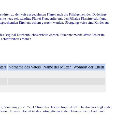
ehörten zu der weit ausgedehnten Pfarrei auch die Filialgemeinden Doderlage
ine neue selbständige Pfarrei Freudenfier mit den Filialen Klawittersdorf und
 entsprechenden Kirchenbüchern gesucht werden. Übergangsweise sind Kinder aus
des Original-Kirchenbuches erstellt worden. Erkannte zweifelsfreie Fehler im
Fehlerfreiheit erhoben.
ters
Vorname des Vaters
Name der Mutter
Wohnort der Eltern
in, Seminarryjna 2, 75-817 Koszalin. Je eine Kopie des Kirchenbuches liegt in der
en. Hinweis: Derzeit ist das Fotografieren in der Heimatstube in Bad Essen