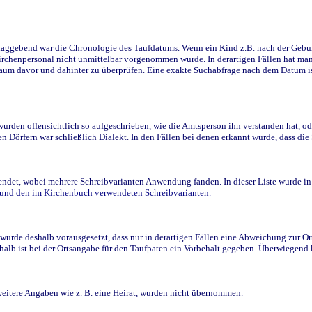
ggebend war die Chronologie des Taufdatums. Wenn ein Kind z.B. nach der Geburt 
rchenpersonal nicht unmittelbar vorgenommen wurde. In derartigen Fällen hat man d
raum davor und dahinter zu überprüfen. Eine exakte Suchabfrage nach dem Datum i
den offensichtlich so aufgeschrieben, wie die Amtsperson ihn verstanden hat, ode
n Dörfern war schließlich Dialekt. In den Fällen bei denen erkannt wurde, dass di
t, wobei mehrere Schreibvarianten Anwendung fanden. In dieser Liste wurde in de
n und den im Kirchenbuch verwendeten Schreibvarianten.
wurde deshalb vorausgesetzt, dass nur in derartigen Fällen eine Abweichung zur O
eshalb ist bei der Ortsangabe für den Taufpaten ein Vorbehalt gegeben. Überwiegen
weitere Angaben wie z. B. eine Heirat, wurden nicht übernommen.