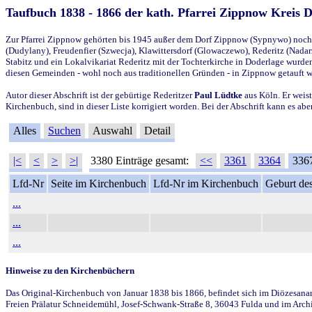
Taufbuch 1838 - 1866 der kath. Pfarrei Zippnow Kreis 
Zur Pfarrei Zippnow gehörten bis 1945 außer dem Dorf Zippnow (Sypnywo) noch d
(Dudylany), Freudenfier (Szwecja), Klawittersdorf (Glowaczewo), Rederitz (Nadarz
Stabitz und ein Lokalvikariat Rederitz mit der Tochterkirche in Doderlage wurd
diesen Gemeinden - wohl noch aus traditionellen Gründen - in Zippnow getauft 
Autor dieser Abschrift ist der gebürtige Rederitzer
Paul Lüdtke
aus Köln. Er weist
Kirchenbuch, sind in dieser Liste korrigiert worden. Bei der Abschrift kann es 
Alles
Suchen
Auswahl
Detail
|<
<
>
>|
3380 Einträge gesamt:
<<
3361
3364
336
Lfd-Nr
Seite im Kirchenbuch
Lfd-Nr im Kirchenbuch
Geburt des
...
...
...
Hinweise zu den Kirchenbüchern
Das Original-Kirchenbuch von Januar 1838 bis 1866, befindet sich im Diözesanarch
Freien Prälatur Schneidemühl, Josef-Schwank-Straße 8, 36043 Fulda und im Archi