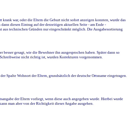
krank war, oder die Eltern die Geburt nicht sofort anzeigen konnten, wurde das
ann diesen Eintrag auf der derzeitigen aktuellen Seite - am Ende -
st aus technischen Gründen nur eingeschränkt möglich. Die Ausgabesortierung
r besser gesagt, wie die Bewohner ihn ausgesprochen haben. Später dann so
e Schreibweise nicht richtig ist, wurden Korrekturen vorgenommen.
r Spalte Wohnort der Eltern, grundsätzlich der deutsche Ortsname eingetragen.
rtsangabe der Eltern vorliegt, wenn diese auch angegeben wurde. Hierbei wurde
d kann man aber von der Richtigkeit dieser Angabe ausgehen.