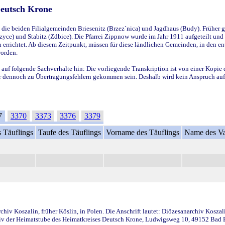
Deutsch Krone
ie beiden Filialgemeinden Briesenitz (Brzez`nica) und Jagdhaus (Budy). Früher g
yce) und Stabitz (Zdbice). Die Pfarrei Zippnow wurde im Jahr 1911 aufgeteilt und e
en errichtet. Ab diesem Zeitpunkt, müssen für diese ländlichen Gemeinden, in den
worden.
 auf folgende Sachverhalte hin: Die vorliegende Transkription ist von einer Kopie 
aber dennoch zu Übertragungsfehlern gekommen sein. Deshalb wird kein Anspruch auf 
7
3370
3373
3376
3379
 Täuflings
Taufe des Täuflings
Vorname des Täuflings
Name des Va
iv Koszalin, früher Köslin, in Polen. Die Anschrift lautet: Diözesanarchiv Koszal
v der Heimatstube des Heimatkreises Deutsch Krone, Ludwigsweg 10, 49152 Bad Ess