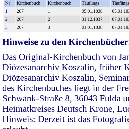
Nr
Kirchenbuch
Kirchenbuch
Täuflings
Täufling
1
267
1
05.01.1838
05.01.18
2
267
2
31.12.1837
07.01.18
3
267
3
01.01.1838
07.01.18
Hinweise zu den Kirchenbücher
Das Original-Kirchenbuch von Jan
Diözesanarchiv Koszalin, früher Kö
Diözesanarchiv Koszalin, Seminar
des Kirchenbuches liegt in der Fr
Schwank-Straße 8, 36043 Fulda u
Heimatkreises Deutsch Krone, Lu
Hinweis: Derzeit ist das Fotograf