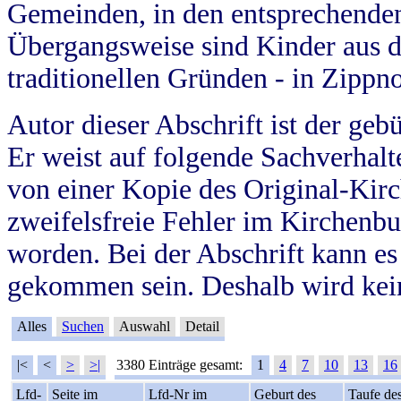
Gemeinden, in den entsprechende
Übergangsweise sind Kinder aus 
traditionellen Gründen - in Zippn
Autor dieser Abschrift ist der geb
Er weist auf folgende Sachverhalte
von einer Kopie des Original-Kirc
zweifelsfreie Fehler im Kirchenbuc
worden. Bei der Abschrift kann e
gekommen sein. Deshalb wird kein
Alles
Suchen
Auswahl
Detail
|<
<
>
>|
3380 Einträge gesamt:
1
4
7
10
13
16
Lfd-
Seite im
Lfd-Nr im
Geburt des
Taufe de