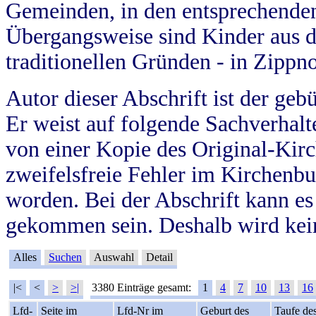
Gemeinden, in den entsprechende
Übergangsweise sind Kinder aus 
traditionellen Gründen - in Zippn
Autor dieser Abschrift ist der geb
Er weist auf folgende Sachverhalte
von einer Kopie des Original-Kirc
zweifelsfreie Fehler im Kirchenbuc
worden. Bei der Abschrift kann e
gekommen sein. Deshalb wird kein
Alles
Suchen
Auswahl
Detail
|<
<
>
>|
3380 Einträge gesamt:
1
4
7
10
13
16
Lfd-
Seite im
Lfd-Nr im
Geburt des
Taufe de