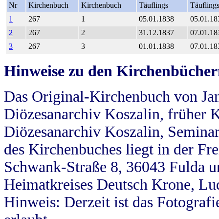
Nr
Kirchenbuch
Kirchenbuch
Täuflings
Täufling
1
267
1
05.01.1838
05.01.18
2
267
2
31.12.1837
07.01.18
3
267
3
01.01.1838
07.01.18
Hinweise zu den Kirchenbücher
Das Original-Kirchenbuch von Jan
Diözesanarchiv Koszalin, früher Kö
Diözesanarchiv Koszalin, Seminar
des Kirchenbuches liegt in der Fr
Schwank-Straße 8, 36043 Fulda u
Heimatkreises Deutsch Krone, Lu
Hinweis: Derzeit ist das Fotograf