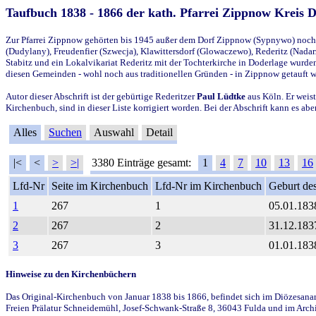
Taufbuch 1838 - 1866 der kath. Pfarrei Zippnow Kreis 
Zur Pfarrei Zippnow gehörten bis 1945 außer dem Dorf Zippnow (Sypnywo) noch d
(Dudylany), Freudenfier (Szwecja), Klawittersdorf (Glowaczewo), Rederitz (Nadarz
Stabitz und ein Lokalvikariat Rederitz mit der Tochterkirche in Doderlage wurd
diesen Gemeinden - wohl noch aus traditionellen Gründen - in Zippnow getauft 
Autor dieser Abschrift ist der gebürtige Rederitzer
Paul Lüdtke
aus Köln. Er weist
Kirchenbuch, sind in dieser Liste korrigiert worden. Bei der Abschrift kann es 
Alles
Suchen
Auswahl
Detail
|<
<
>
>|
3380 Einträge gesamt:
1
4
7
10
13
16
Lfd-Nr
Seite im Kirchenbuch
Lfd-Nr im Kirchenbuch
Geburt des
1
267
1
05.01.183
2
267
2
31.12.183
3
267
3
01.01.183
Hinweise zu den Kirchenbüchern
Das Original-Kirchenbuch von Januar 1838 bis 1866, befindet sich im Diözesanarch
Freien Prälatur Schneidemühl, Josef-Schwank-Straße 8, 36043 Fulda und im Archi