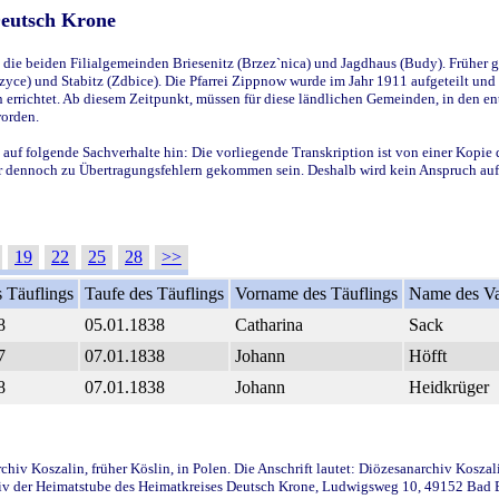
Deutsch Krone
ie beiden Filialgemeinden Briesenitz (Brzez`nica) und Jagdhaus (Budy). Früher g
yce) und Stabitz (Zdbice). Die Pfarrei Zippnow wurde im Jahr 1911 aufgeteilt und e
en errichtet. Ab diesem Zeitpunkt, müssen für diese ländlichen Gemeinden, in den
worden.
 auf folgende Sachverhalte hin: Die vorliegende Transkription ist von einer Kopie 
aber dennoch zu Übertragungsfehlern gekommen sein. Deshalb wird kein Anspruch auf 
19
22
25
28
>>
 Täuflings
Taufe des Täuflings
Vorname des Täuflings
Name des Va
8
05.01.1838
Catharina
Sack
7
07.01.1838
Johann
Höfft
8
07.01.1838
Johann
Heidkrüger
iv Koszalin, früher Köslin, in Polen. Die Anschrift lautet: Diözesanarchiv Koszal
v der Heimatstube des Heimatkreises Deutsch Krone, Ludwigsweg 10, 49152 Bad Ess