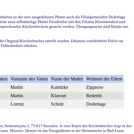
ehörten zu der weit ausgedehnten Pfarrei auch die Filialgemeinden Doderlage
ine neue selbständige Pfarrei Freudenfier mit den Filialen Klawittersdorf und
 entsprechenden Kirchenbüchern gesucht werden. Übergangsweise sind Kinder aus
des Original-Kirchenbuches erstellt worden. Erkannte zweifelsfreie Fehler im
Fehlerfreiheit erhoben.
ters
Vorname des Vaters
Name der Mutter
Wohnort der Eltern
Martin
Katritzke
Zippnow
Martin
Klawun
Rederitz
Lorenz
Schulz
Doderlage
in, Seminarryjna 2, 75-817 Koszalin. Je eine Kopie des Kirchenbuches liegt in der
en. Hinweis: Derzeit ist das Fotografieren in der Heimatstube in Bad Essen