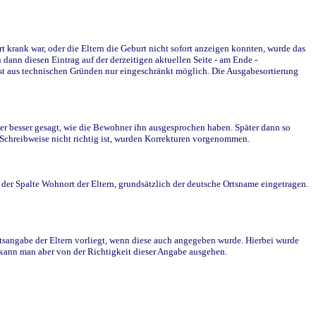
krank war, oder die Eltern die Geburt nicht sofort anzeigen konnten, wurde das
ann diesen Eintrag auf der derzeitigen aktuellen Seite - am Ende -
st aus technischen Gründen nur eingeschränkt möglich. Die Ausgabesortierung
r besser gesagt, wie die Bewohner ihn ausgesprochen haben. Später dann so
e Schreibweise nicht richtig ist, wurden Korrekturen vorgenommen.
r Spalte Wohnort der Eltern, grundsätzlich der deutsche Ortsname eingetragen.
rtsangabe der Eltern vorliegt, wenn diese auch angegeben wurde. Hierbei wurde
d kann man aber von der Richtigkeit dieser Angabe ausgehen.