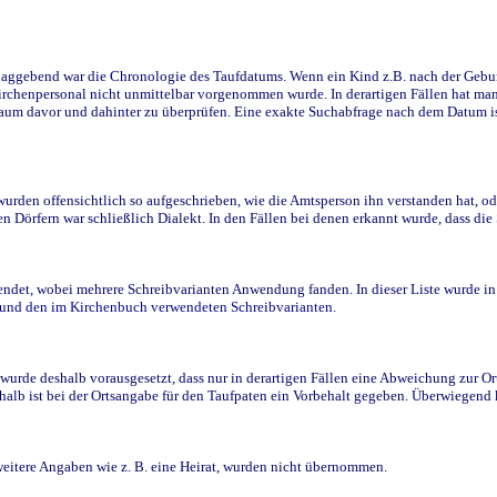
ggebend war die Chronologie des Taufdatums. Wenn ein Kind z.B. nach der Geburt 
rchenpersonal nicht unmittelbar vorgenommen wurde. In derartigen Fällen hat man d
raum davor und dahinter zu überprüfen. Eine exakte Suchabfrage nach dem Datum i
den offensichtlich so aufgeschrieben, wie die Amtsperson ihn verstanden hat, ode
n Dörfern war schließlich Dialekt. In den Fällen bei denen erkannt wurde, dass di
t, wobei mehrere Schreibvarianten Anwendung fanden. In dieser Liste wurde in de
n und den im Kirchenbuch verwendeten Schreibvarianten.
wurde deshalb vorausgesetzt, dass nur in derartigen Fällen eine Abweichung zur O
eshalb ist bei der Ortsangabe für den Taufpaten ein Vorbehalt gegeben. Überwiegen
weitere Angaben wie z. B. eine Heirat, wurden nicht übernommen.