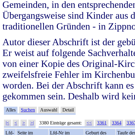
Gemeinden, in den entsprechende
Übergangsweise sind Kinder aus 
traditionellen Gründen - in Zippn
Autor dieser Abschrift ist der geb
Er weist auf folgende Sachverhalte
von einer Kopie des Original-Kirc
zweifelsfreie Fehler im Kirchenbuc
worden. Bei der Abschrift kann e
gekommen sein. Deshalb wird kein
Alles
Suchen
Auswahl
Detail
|<
<
>
>|
3380 Einträge gesamt:
<<
3361
3364
336
Lfd-
Seite im
Lfd-Nr im
Geburt des
Taufe de