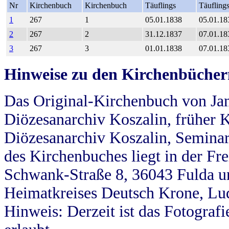
Nr
Kirchenbuch
Kirchenbuch
Täuflings
Täufling
1
267
1
05.01.1838
05.01.18
2
267
2
31.12.1837
07.01.18
3
267
3
01.01.1838
07.01.18
Hinweise zu den Kirchenbücher
Das Original-Kirchenbuch von Jan
Diözesanarchiv Koszalin, früher Kö
Diözesanarchiv Koszalin, Seminar
des Kirchenbuches liegt in der Fr
Schwank-Straße 8, 36043 Fulda u
Heimatkreises Deutsch Krone, Lu
Hinweis: Derzeit ist das Fotograf