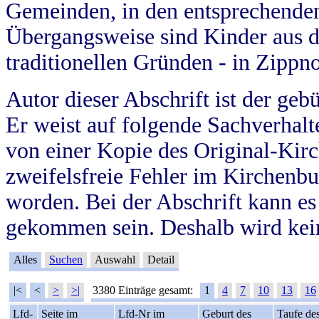
Gemeinden, in den entsprechende
Übergangsweise sind Kinder aus 
traditionellen Gründen - in Zippn
Autor dieser Abschrift ist der geb
Er weist auf folgende Sachverhalte
von einer Kopie des Original-Kirc
zweifelsfreie Fehler im Kirchenbuc
worden. Bei der Abschrift kann e
gekommen sein. Deshalb wird kein
Alles
Suchen
Auswahl
Detail
|<
<
>
>|
3380 Einträge gesamt:
1
4
7
10
13
16
Lfd-
Seite im
Lfd-Nr im
Geburt des
Taufe de