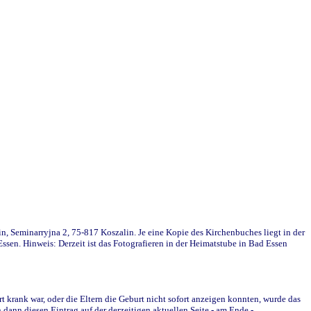
in, Seminarryjna 2, 75-817 Koszalin. Je eine Kopie des Kirchenbuches liegt in der
en. Hinweis: Derzeit ist das Fotografieren in der Heimatstube in Bad Essen
krank war, oder die Eltern die Geburt nicht sofort anzeigen konnten, wurde das
ann diesen Eintrag auf der derzeitigen aktuellen Seite - am Ende -