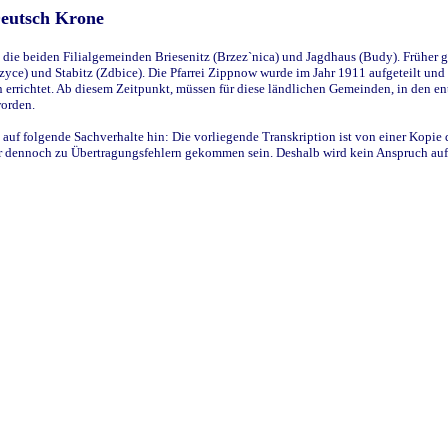
Deutsch Krone
ie beiden Filialgemeinden Briesenitz (Brzez`nica) und Jagdhaus (Budy). Früher g
yce) und Stabitz (Zdbice). Die Pfarrei Zippnow wurde im Jahr 1911 aufgeteilt und e
en errichtet. Ab diesem Zeitpunkt, müssen für diese ländlichen Gemeinden, in den
worden.
 auf folgende Sachverhalte hin: Die vorliegende Transkription ist von einer Kopie 
aber dennoch zu Übertragungsfehlern gekommen sein. Deshalb wird kein Anspruch auf 