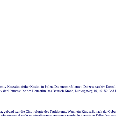
iv Koszalin, früher Köslin, in Polen. Die Anschrift lautet: Diözesanarchiv Koszal
v der Heimatstube des Heimatkreises Deutsch Krone, Ludwigsweg 10, 49152 Bad Ess
ggebend war die Chronologie des Taufdatums. Wenn ein Kind z.B. nach der Geburt 
rchenpersonal nicht unmittelbar vorgenommen wurde. In derartigen Fällen hat man d