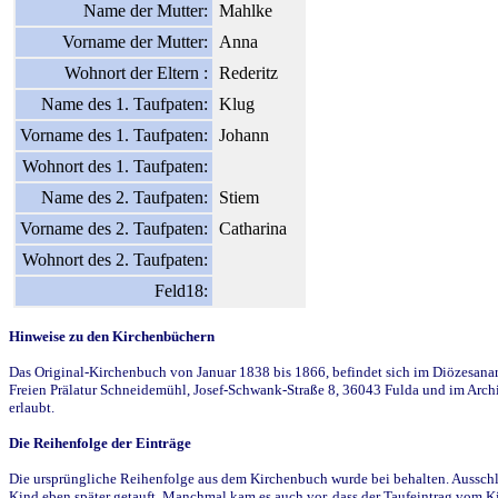
Name der Mutter:
Mahlke
Vorname der Mutter:
Anna
Wohnort der Eltern :
Rederitz
Name des 1. Taufpaten:
Klug
Vorname des 1. Taufpaten:
Johann
Wohnort des 1. Taufpaten:
Name des 2. Taufpaten:
Stiem
Vorname des 2. Taufpaten:
Catharina
Wohnort des 2. Taufpaten:
Feld18:
Hinweise zu den Kirchenbüchern
Das Original-Kirchenbuch von Januar 1838 bis 1866, befindet sich im Diözesanarch
Freien Prälatur Schneidemühl, Josef-Schwank-Straße 8, 36043 Fulda und im Archi
erlaubt.
Die Reihenfolge der Einträge
Die ursprüngliche Reihenfolge aus dem Kirchenbuch wurde bei behalten. Ausschla
Kind eben später getauft. Manchmal kam es auch vor, dass der Taufeintrag vom Ki