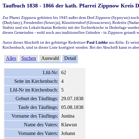
Taufbuch 1838 - 1866 der kath. Pfarrei Zippnow Kreis 
Zur Pfarrei Zippnow gehörten bis 1945 außer dem Dorf Zippnow (Sypnywo) noch d
(Dudylany), Freudenfier (Szwecja), Klawittersdorf (Glowaczewo), Rederitz (Nadarz
Stabitz und ein Lokalvikariat Rederitz mit der Tochterkirche in Doderlage wurd
diesen Gemeinden - wohl noch aus traditionellen Gründen - in Zippnow getauft 
Autor dieser Abschrift ist der gebürtige Rederitzer
Paul Lüdtke
aus Köln. Er weist
Kirchenbuch, sind in dieser Liste korrigiert worden. Bei der Abschrift kann es 
Alles
Suchen
Auswahl
Detail
Lfd-Nr:
62
Seite im Kirchenbuch:
4
Lfd-Nr im Kirchenbuch:
5
Geburt des Täuflings:
29.07.1838
Taufe des Täuflings:
05.08.1838
Vorname des Täuflings:
Justina
Name des Vaters:
Klawun
Vorname des Vaters:
Johann