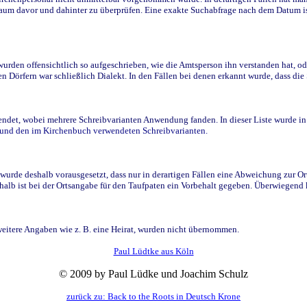
raum davor und dahinter zu überprüfen. Eine exakte Suchabfrage nach dem Datum i
den offensichtlich so aufgeschrieben, wie die Amtsperson ihn verstanden hat, ode
n Dörfern war schließlich Dialekt. In den Fällen bei denen erkannt wurde, dass di
t, wobei mehrere Schreibvarianten Anwendung fanden. In dieser Liste wurde in de
n und den im Kirchenbuch verwendeten Schreibvarianten.
wurde deshalb vorausgesetzt, dass nur in derartigen Fällen eine Abweichung zur O
eshalb ist bei der Ortsangabe für den Taufpaten ein Vorbehalt gegeben. Überwiegen
weitere Angaben wie z. B. eine Heirat, wurden nicht übernommen.
Paul Lüdtke aus Köln
© 2009 by Paul Lüdke und Joachim Schulz
zurück zu: Back to the Roots in Deutsch Krone