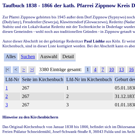
Taufbuch 1838 - 1866 der kath. Pfarrei Zippnow Kreis 
Zur Pfarrei Zippnow gehörten bis 1945 außer dem Dorf Zippnow (Sypnywo) noch d
(Dudylany), Freudenfier (Szwecja), Klawittersdorf (Glowaczewo), Rederitz (Nadarz
Stabitz und ein Lokalvikariat Rederitz mit der Tochterkirche in Doderlage wurd
diesen Gemeinden - wohl noch aus traditionellen Gründen - in Zippnow getauft 
Autor dieser Abschrift ist der gebürtige Rederitzer
Paul Lüdtke
aus Köln. Er weist
Kirchenbuch, sind in dieser Liste korrigiert worden. Bei der Abschrift kann es 
Alles
Suchen
Auswahl
Detail
|<
<
>
>|
3380 Einträge gesamt:
1
4
7
10
13
16
Lfd-Nr
Seite im Kirchenbuch
Lfd-Nr im Kirchenbuch
Geburt des
1
267
1
05.01.183
2
267
2
31.12.183
3
267
3
01.01.183
Hinweise zu den Kirchenbüchern
Das Original-Kirchenbuch von Januar 1838 bis 1866, befindet sich im Diözesanarch
Freien Prälatur Schneidemühl, Josef-Schwank-Straße 8, 36043 Fulda und im Archi