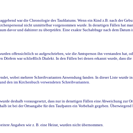
ggebend war die Chronologie des Taufdatums. Wenn ein Kind z.B. nach der Geburt 
rchenpersonal nicht unmittelbar vorgenommen wurde. In derartigen Fällen hat man d
raum davor und dahinter zu überprüfen. Eine exakte Suchabfrage nach dem Datum i
den offensichtlich so aufgeschrieben, wie die Amtsperson ihn verstanden hat, ode
n Dörfern war schließlich Dialekt. In den Fällen bei denen erkannt wurde, dass di
t, wobei mehrere Schreibvarianten Anwendung fanden. In dieser Liste wurde in de
n und den im Kirchenbuch verwendeten Schreibvarianten.
wurde deshalb vorausgesetzt, dass nur in derartigen Fällen eine Abweichung zur O
eshalb ist bei der Ortsangabe für den Taufpaten ein Vorbehalt gegeben. Überwiegen
weitere Angaben wie z. B. eine Heirat, wurden nicht übernommen.