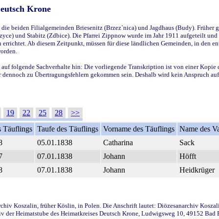
Deutsch Krone
ie beiden Filialgemeinden Briesenitz (Brzez`nica) und Jagdhaus (Budy). Früher g
yce) und Stabitz (Zdbice). Die Pfarrei Zippnow wurde im Jahr 1911 aufgeteilt und e
en errichtet. Ab diesem Zeitpunkt, müssen für diese ländlichen Gemeinden, in den
worden.
 auf folgende Sachverhalte hin: Die vorliegende Transkription ist von einer Kopie 
aber dennoch zu Übertragungsfehlern gekommen sein. Deshalb wird kein Anspruch auf 
19
22
25
28
>>
 Täuflings
Taufe des Täuflings
Vorname des Täuflings
Name des Va
8
05.01.1838
Catharina
Sack
7
07.01.1838
Johann
Höfft
8
07.01.1838
Johann
Heidkrüger
iv Koszalin, früher Köslin, in Polen. Die Anschrift lautet: Diözesanarchiv Koszal
v der Heimatstube des Heimatkreises Deutsch Krone, Ludwigsweg 10, 49152 Bad Ess