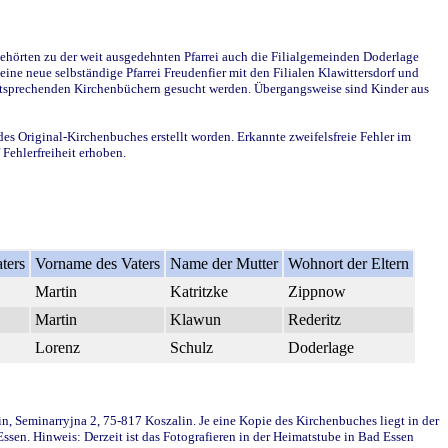
ehörten zu der weit ausgedehnten Pfarrei auch die Filialgemeinden Doderlage
ine neue selbständige Pfarrei Freudenfier mit den Filialen Klawittersdorf und
 entsprechenden Kirchenbüchern gesucht werden. Übergangsweise sind Kinder aus
des Original-Kirchenbuches erstellt worden. Erkannte zweifelsfreie Fehler im
Fehlerfreiheit erhoben.
ters
Vorname des Vaters
Name der Mutter
Wohnort der Eltern
Martin
Katritzke
Zippnow
Martin
Klawun
Rederitz
Lorenz
Schulz
Doderlage
in, Seminarryjna 2, 75-817 Koszalin. Je eine Kopie des Kirchenbuches liegt in der
en. Hinweis: Derzeit ist das Fotografieren in der Heimatstube in Bad Essen