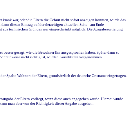
krank war, oder die Eltern die Geburt nicht sofort anzeigen konnten, wurde das
ann diesen Eintrag auf der derzeitigen aktuellen Seite - am Ende -
st aus technischen Gründen nur eingeschränkt möglich. Die Ausgabesortierung
r besser gesagt, wie die Bewohner ihn ausgesprochen haben. Später dann so
e Schreibweise nicht richtig ist, wurden Korrekturen vorgenommen.
r Spalte Wohnort der Eltern, grundsätzlich der deutsche Ortsname eingetragen.
rtsangabe der Eltern vorliegt, wenn diese auch angegeben wurde. Hierbei wurde
d kann man aber von der Richtigkeit dieser Angabe ausgehen.