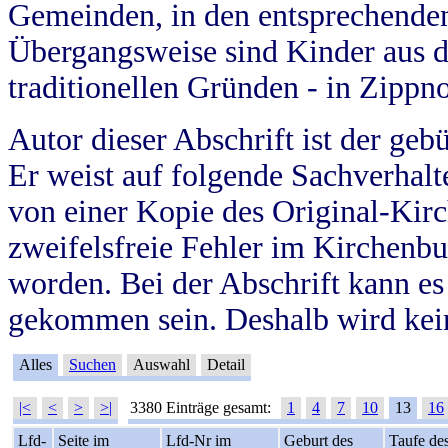
Gemeinden, in den entsprechende
Übergangsweise sind Kinder aus 
traditionellen Gründen - in Zippn
Autor dieser Abschrift ist der geb
Er weist auf folgende Sachverhalte
von einer Kopie des Original-Kirc
zweifelsfreie Fehler im Kirchenbuc
worden. Bei der Abschrift kann e
gekommen sein. Deshalb wird kein
Alles
Suchen
Auswahl
Detail
|<
<
>
>|
3380 Einträge gesamt:
1
4
7
10
13
16
Lfd-
Seite im
Lfd-Nr im
Geburt des
Taufe de