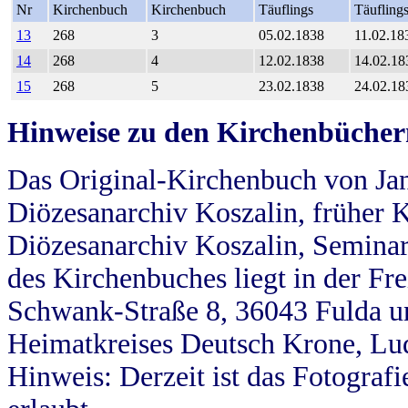
Nr
Kirchenbuch
Kirchenbuch
Täuflings
Täufling
13
268
3
05.02.1838
11.02.18
14
268
4
12.02.1838
14.02.18
15
268
5
23.02.1838
24.02.18
Hinweise zu den Kirchenbücher
Das Original-Kirchenbuch von Jan
Diözesanarchiv Koszalin, früher Kö
Diözesanarchiv Koszalin, Seminar
des Kirchenbuches liegt in der Fr
Schwank-Straße 8, 36043 Fulda u
Heimatkreises Deutsch Krone, Lu
Hinweis: Derzeit ist das Fotograf