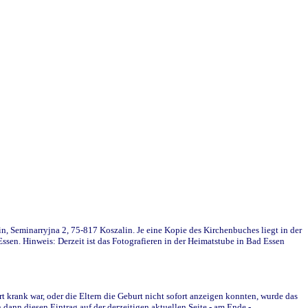
in, Seminarryjna 2, 75-817 Koszalin. Je eine Kopie des Kirchenbuches liegt in der
en. Hinweis: Derzeit ist das Fotografieren in der Heimatstube in Bad Essen
krank war, oder die Eltern die Geburt nicht sofort anzeigen konnten, wurde das
ann diesen Eintrag auf der derzeitigen aktuellen Seite - am Ende -