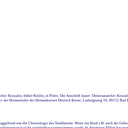
iv Koszalin, früher Köslin, in Polen. Die Anschrift lautet: Diözesanarchiv Koszal
v der Heimatstube des Heimatkreises Deutsch Krone, Ludwigsweg 10, 49152 Bad Ess
ggebend war die Chronologie des Taufdatums. Wenn ein Kind z.B. nach der Geburt 
rchenpersonal nicht unmittelbar vorgenommen wurde. In derartigen Fällen hat man d