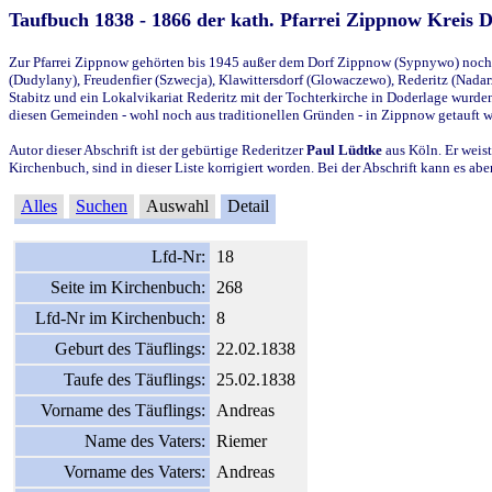
Taufbuch 1838 - 1866 der kath. Pfarrei Zippnow Kreis 
Zur Pfarrei Zippnow gehörten bis 1945 außer dem Dorf Zippnow (Sypnywo) noch d
(Dudylany), Freudenfier (Szwecja), Klawittersdorf (Glowaczewo), Rederitz (Nadarz
Stabitz und ein Lokalvikariat Rederitz mit der Tochterkirche in Doderlage wurd
diesen Gemeinden - wohl noch aus traditionellen Gründen - in Zippnow getauft 
Autor dieser Abschrift ist der gebürtige Rederitzer
Paul Lüdtke
aus Köln. Er weist
Kirchenbuch, sind in dieser Liste korrigiert worden. Bei der Abschrift kann es 
Alles
Suchen
Auswahl
Detail
Lfd-Nr:
18
Seite im Kirchenbuch:
268
Lfd-Nr im Kirchenbuch:
8
Geburt des Täuflings:
22.02.1838
Taufe des Täuflings:
25.02.1838
Vorname des Täuflings:
Andreas
Name des Vaters:
Riemer
Vorname des Vaters:
Andreas