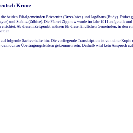
Deutsch Krone
ie beiden Filialgemeinden Briesenitz (Brzez`nica) und Jagdhaus (Budy). Früher g
yce) und Stabitz (Zdbice). Die Pfarrei Zippnow wurde im Jahr 1911 aufgeteilt und e
en errichtet. Ab diesem Zeitpunkt, müssen für diese ländlichen Gemeinden, in den
worden.
 auf folgende Sachverhalte hin: Die vorliegende Transkription ist von einer Kopie 
aber dennoch zu Übertragungsfehlern gekommen sein. Deshalb wird kein Anspruch auf 