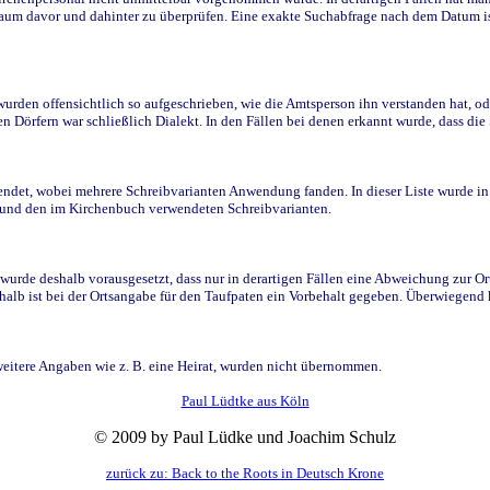
raum davor und dahinter zu überprüfen. Eine exakte Suchabfrage nach dem Datum i
den offensichtlich so aufgeschrieben, wie die Amtsperson ihn verstanden hat, ode
n Dörfern war schließlich Dialekt. In den Fällen bei denen erkannt wurde, dass di
t, wobei mehrere Schreibvarianten Anwendung fanden. In dieser Liste wurde in de
n und den im Kirchenbuch verwendeten Schreibvarianten.
wurde deshalb vorausgesetzt, dass nur in derartigen Fällen eine Abweichung zur O
eshalb ist bei der Ortsangabe für den Taufpaten ein Vorbehalt gegeben. Überwiegen
weitere Angaben wie z. B. eine Heirat, wurden nicht übernommen.
Paul Lüdtke aus Köln
© 2009 by Paul Lüdke und Joachim Schulz
zurück zu: Back to the Roots in Deutsch Krone