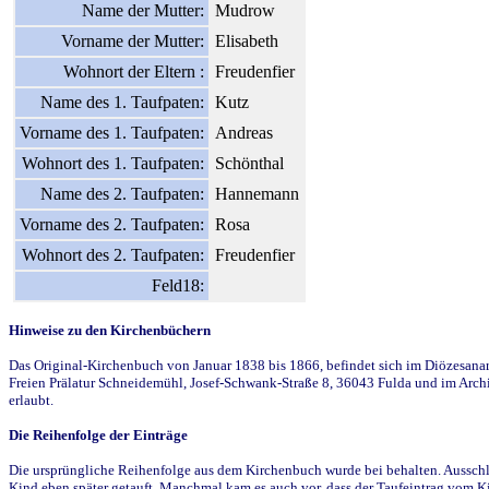
Name der Mutter:
Mudrow
Vorname der Mutter:
Elisabeth
Wohnort der Eltern :
Freudenfier
Name des 1. Taufpaten:
Kutz
Vorname des 1. Taufpaten:
Andreas
Wohnort des 1. Taufpaten:
Schönthal
Name des 2. Taufpaten:
Hannemann
Vorname des 2. Taufpaten:
Rosa
Wohnort des 2. Taufpaten:
Freudenfier
Feld18:
Hinweise zu den Kirchenbüchern
Das Original-Kirchenbuch von Januar 1838 bis 1866, befindet sich im Diözesanarch
Freien Prälatur Schneidemühl, Josef-Schwank-Straße 8, 36043 Fulda und im Archi
erlaubt.
Die Reihenfolge der Einträge
Die ursprüngliche Reihenfolge aus dem Kirchenbuch wurde bei behalten. Ausschla
Kind eben später getauft. Manchmal kam es auch vor, dass der Taufeintrag vom Ki