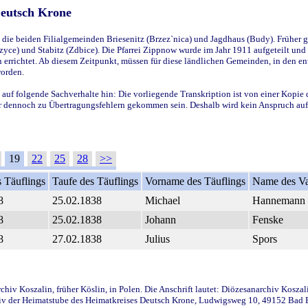
Deutsch Krone
ie beiden Filialgemeinden Briesenitz (Brzez`nica) und Jagdhaus (Budy). Früher g
yce) und Stabitz (Zdbice). Die Pfarrei Zippnow wurde im Jahr 1911 aufgeteilt und e
en errichtet. Ab diesem Zeitpunkt, müssen für diese ländlichen Gemeinden, in den
worden.
 auf folgende Sachverhalte hin: Die vorliegende Transkription ist von einer Kopie 
aber dennoch zu Übertragungsfehlern gekommen sein. Deshalb wird kein Anspruch auf 
19
22
25
28
>>
 Täuflings
Taufe des Täuflings
Vorname des Täuflings
Name des Va
8
25.02.1838
Michael
Hannemann
8
25.02.1838
Johann
Fenske
8
27.02.1838
Julius
Spors
iv Koszalin, früher Köslin, in Polen. Die Anschrift lautet: Diözesanarchiv Koszal
v der Heimatstube des Heimatkreises Deutsch Krone, Ludwigsweg 10, 49152 Bad Ess