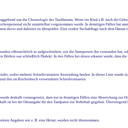
ggebend war die Chronologie des Taufdatums. Wenn ein Kind z.B. nach der Geburt 
rchenpersonal nicht unmittelbar vorgenommen wurde. In derartigen Fällen hat man d
raum davor und dahinter zu überprüfen. Eine exakte Suchabfrage nach dem Datum i
den offensichtlich so aufgeschrieben, wie die Amtsperson ihn verstanden hat, ode
n Dörfern war schließlich Dialekt. In den Fällen bei denen erkannt wurde, dass di
t, wobei mehrere Schreibvarianten Anwendung fanden. In dieser Liste wurde in de
n und den im Kirchenbuch verwendeten Schreibvarianten.
wurde deshalb vorausgesetzt, dass nur in derartigen Fällen eine Abweichung zur O
eshalb ist bei der Ortsangabe für den Taufpaten ein Vorbehalt gegeben. Überwiegen
weitere Angaben wie z. B. eine Heirat, wurden nicht übernommen.