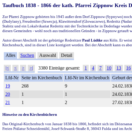
Taufbuch 1838 - 1866 der kath. Pfarrei Zippnow Kreis 
Zur Pfarrei Zippnow gehörten bis 1945 außer dem Dorf Zippnow (Sypnywo) noch d
(Dudylany), Freudenfier (Szwecja), Klawittersdorf (Glowaczewo), Rederitz (Nadarz
Stabitz und ein Lokalvikariat Rederitz mit der Tochterkirche in Doderlage wurd
diesen Gemeinden - wohl noch aus traditionellen Gründen - in Zippnow getauft 
Autor dieser Abschrift ist der gebürtige Rederitzer
Paul Lüdtke
aus Köln. Er weist
Kirchenbuch, sind in dieser Liste korrigiert worden. Bei der Abschrift kann es 
Alles
Suchen
Auswahl
Detail
|<
<
>
>|
3380 Einträge gesamt:
1
4
7
10
13
16
Lfd-Nr
Seite im Kirchenbuch
Lfd-Nr im Kirchenbuch
Geburt des
19
268
9
24.02.183
20
1
1
24.02.183
21
1
2
27.02.183
Hinweise zu den Kirchenbüchern
Das Original-Kirchenbuch von Januar 1838 bis 1866, befindet sich im Diözesanarch
Freien Prälatur Schneidemühl, Josef-Schwank-Straße 8, 36043 Fulda und im Archi