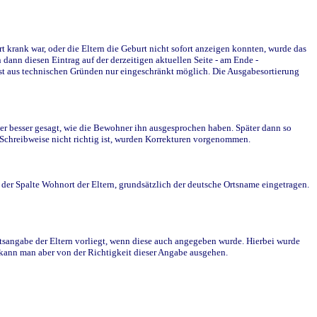
krank war, oder die Eltern die Geburt nicht sofort anzeigen konnten, wurde das
ann diesen Eintrag auf der derzeitigen aktuellen Seite - am Ende -
st aus technischen Gründen nur eingeschränkt möglich. Die Ausgabesortierung
r besser gesagt, wie die Bewohner ihn ausgesprochen haben. Später dann so
e Schreibweise nicht richtig ist, wurden Korrekturen vorgenommen.
r Spalte Wohnort der Eltern, grundsätzlich der deutsche Ortsname eingetragen.
rtsangabe der Eltern vorliegt, wenn diese auch angegeben wurde. Hierbei wurde
d kann man aber von der Richtigkeit dieser Angabe ausgehen.