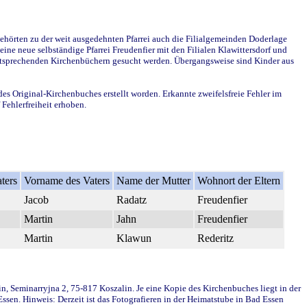
ehörten zu der weit ausgedehnten Pfarrei auch die Filialgemeinden Doderlage
ine neue selbständige Pfarrei Freudenfier mit den Filialen Klawittersdorf und
 entsprechenden Kirchenbüchern gesucht werden. Übergangsweise sind Kinder aus
des Original-Kirchenbuches erstellt worden. Erkannte zweifelsfreie Fehler im
Fehlerfreiheit erhoben.
ters
Vorname des Vaters
Name der Mutter
Wohnort der Eltern
Jacob
Radatz
Freudenfier
Martin
Jahn
Freudenfier
Martin
Klawun
Rederitz
in, Seminarryjna 2, 75-817 Koszalin. Je eine Kopie des Kirchenbuches liegt in der
en. Hinweis: Derzeit ist das Fotografieren in der Heimatstube in Bad Essen