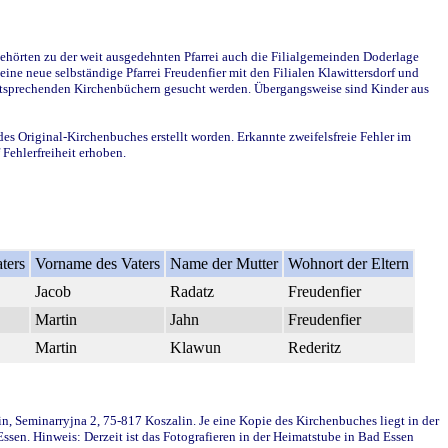
ehörten zu der weit ausgedehnten Pfarrei auch die Filialgemeinden Doderlage
ine neue selbständige Pfarrei Freudenfier mit den Filialen Klawittersdorf und
 entsprechenden Kirchenbüchern gesucht werden. Übergangsweise sind Kinder aus
des Original-Kirchenbuches erstellt worden. Erkannte zweifelsfreie Fehler im
Fehlerfreiheit erhoben.
ters
Vorname des Vaters
Name der Mutter
Wohnort der Eltern
Jacob
Radatz
Freudenfier
Martin
Jahn
Freudenfier
Martin
Klawun
Rederitz
in, Seminarryjna 2, 75-817 Koszalin. Je eine Kopie des Kirchenbuches liegt in der
en. Hinweis: Derzeit ist das Fotografieren in der Heimatstube in Bad Essen