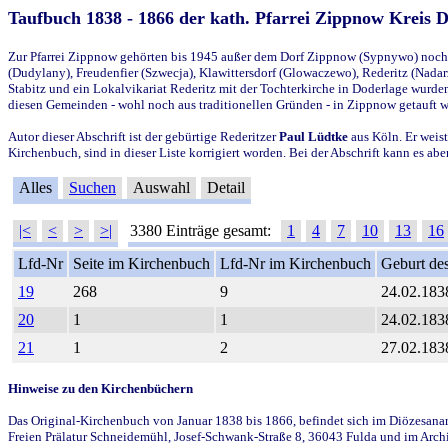
Taufbuch 1838 - 1866 der kath. Pfarrei Zippnow Kreis 
Zur Pfarrei Zippnow gehörten bis 1945 außer dem Dorf Zippnow (Sypnywo) noch d
(Dudylany), Freudenfier (Szwecja), Klawittersdorf (Glowaczewo), Rederitz (Nadarz
Stabitz und ein Lokalvikariat Rederitz mit der Tochterkirche in Doderlage wurd
diesen Gemeinden - wohl noch aus traditionellen Gründen - in Zippnow getauft 
Autor dieser Abschrift ist der gebürtige Rederitzer
Paul Lüdtke
aus Köln. Er weist
Kirchenbuch, sind in dieser Liste korrigiert worden. Bei der Abschrift kann es 
Alles
Suchen
Auswahl
Detail
|<
<
>
>|
3380 Einträge gesamt:
1
4
7
10
13
16
Lfd-Nr
Seite im Kirchenbuch
Lfd-Nr im Kirchenbuch
Geburt des
19
268
9
24.02.183
20
1
1
24.02.183
21
1
2
27.02.183
Hinweise zu den Kirchenbüchern
Das Original-Kirchenbuch von Januar 1838 bis 1866, befindet sich im Diözesanarch
Freien Prälatur Schneidemühl, Josef-Schwank-Straße 8, 36043 Fulda und im Archi