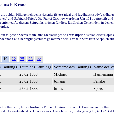
Deutsch Krone
ie beiden Filialgemeinden Briesenitz (Brzez`nica) und Jagdhaus (Budy). Früher g
yce) und Stabitz (Zdbice). Die Pfarrei Zippnow wurde im Jahr 1911 aufgeteilt und e
en errichtet. Ab diesem Zeitpunkt, müssen für diese ländlichen Gemeinden, in den
worden.
 auf folgende Sachverhalte hin: Die vorliegende Transkription ist von einer Kopie 
aber dennoch zu Übertragungsfehlern gekommen sein. Deshalb wird kein Anspruch auf 
19
22
25
28
>>
 Täuflings
Taufe des Täuflings
Vorname des Täuflings
Name des Va
8
25.02.1838
Michael
Hannemann
8
25.02.1838
Johann
Fenske
8
27.02.1838
Julius
Spors
iv Koszalin, früher Köslin, in Polen. Die Anschrift lautet: Diözesanarchiv Koszal
v der Heimatstube des Heimatkreises Deutsch Krone, Ludwigsweg 10, 49152 Bad Ess