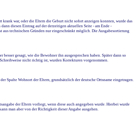
krank war, oder die Eltern die Geburt nicht sofort anzeigen konnten, wurde das
ann diesen Eintrag auf der derzeitigen aktuellen Seite - am Ende -
st aus technischen Gründen nur eingeschränkt möglich. Die Ausgabesortierung
r besser gesagt, wie die Bewohner ihn ausgesprochen haben. Später dann so
e Schreibweise nicht richtig ist, wurden Korrekturen vorgenommen.
r Spalte Wohnort der Eltern, grundsätzlich der deutsche Ortsname eingetragen.
rtsangabe der Eltern vorliegt, wenn diese auch angegeben wurde. Hierbei wurde
d kann man aber von der Richtigkeit dieser Angabe ausgehen.