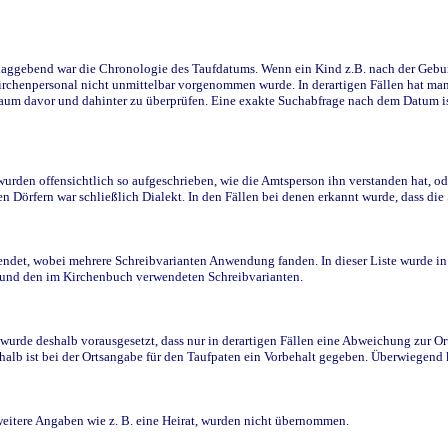
ggebend war die Chronologie des Taufdatums. Wenn ein Kind z.B. nach der Geburt 
rchenpersonal nicht unmittelbar vorgenommen wurde. In derartigen Fällen hat man d
raum davor und dahinter zu überprüfen. Eine exakte Suchabfrage nach dem Datum i
den offensichtlich so aufgeschrieben, wie die Amtsperson ihn verstanden hat, ode
n Dörfern war schließlich Dialekt. In den Fällen bei denen erkannt wurde, dass di
t, wobei mehrere Schreibvarianten Anwendung fanden. In dieser Liste wurde in de
n und den im Kirchenbuch verwendeten Schreibvarianten.
wurde deshalb vorausgesetzt, dass nur in derartigen Fällen eine Abweichung zur O
eshalb ist bei der Ortsangabe für den Taufpaten ein Vorbehalt gegeben. Überwiegen
weitere Angaben wie z. B. eine Heirat, wurden nicht übernommen.