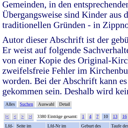
Gemeinden, in den entsprechende
Übergangsweise sind Kinder aus 
traditionellen Gründen - in Zippn
Autor dieser Abschrift ist der geb
Er weist auf folgende Sachverhalte
von einer Kopie des Original-Kirc
zweifelsfreie Fehler im Kirchenbuc
worden. Bei der Abschrift kann e
gekommen sein. Deshalb wird kein
Alles
Suchen
Auswahl
Detail
|<
<
>
>|
3380 Einträge gesamt:
1
4
7
10
13
16
Lfd-
Seite im
Lfd-Nr im
Geburt des
Taufe de