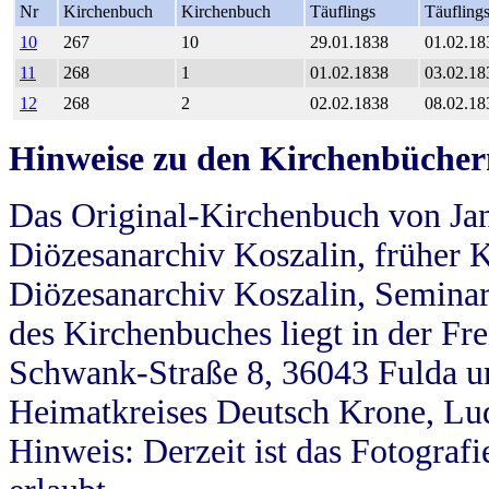
Nr
Kirchenbuch
Kirchenbuch
Täuflings
Täufling
10
267
10
29.01.1838
01.02.18
11
268
1
01.02.1838
03.02.18
12
268
2
02.02.1838
08.02.18
Hinweise zu den Kirchenbücher
Das Original-Kirchenbuch von Jan
Diözesanarchiv Koszalin, früher Kö
Diözesanarchiv Koszalin, Seminar
des Kirchenbuches liegt in der Fr
Schwank-Straße 8, 36043 Fulda u
Heimatkreises Deutsch Krone, Lu
Hinweis: Derzeit ist das Fotograf