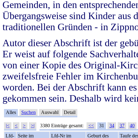
Gemeinden, in den entsprechende
Übergangsweise sind Kinder aus 
traditionellen Gründen - in Zippn
Autor dieser Abschrift ist der geb
Er weist auf folgende Sachverhalte
von einer Kopie des Original-Kirc
zweifelsfreie Fehler im Kirchenbuc
worden. Bei der Abschrift kann e
gekommen sein. Deshalb wird kein
Alles
Suchen
Auswahl
Detail
|<
<
>
>|
3380 Einträge gesamt:
<<
31
34
37
40
Lfd-
Seite im
Lfd-Nr im
Geburt des
Taufe de