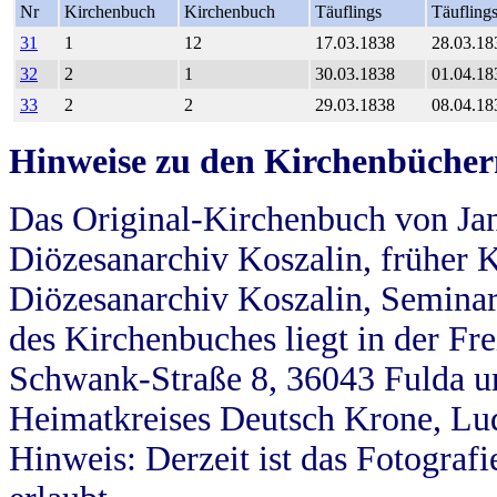
Nr
Kirchenbuch
Kirchenbuch
Täuflings
Täufling
31
1
12
17.03.1838
28.03.18
32
2
1
30.03.1838
01.04.18
33
2
2
29.03.1838
08.04.18
Hinweise zu den Kirchenbücher
Das Original-Kirchenbuch von Jan
Diözesanarchiv Koszalin, früher Kö
Diözesanarchiv Koszalin, Seminar
des Kirchenbuches liegt in der Fr
Schwank-Straße 8, 36043 Fulda u
Heimatkreises Deutsch Krone, Lu
Hinweis: Derzeit ist das Fotograf