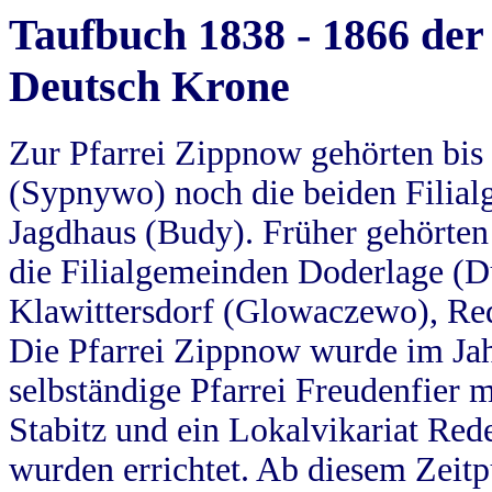
Taufbuch 1838 - 1866 der
Deutsch Krone
Zur Pfarrei Zippnow gehörten bi
(Sypnywo) noch die beiden Filial
Jagdhaus (Budy). Früher gehörten 
die Filialgemeinden Doderlage (D
Klawittersdorf (Glowaczewo), Red
Die Pfarrei Zippnow wurde im Jah
selbständige Pfarrei Freudenfier m
Stabitz und ein Lokalvikariat Red
wurden errichtet. Ab diesem Zeitp