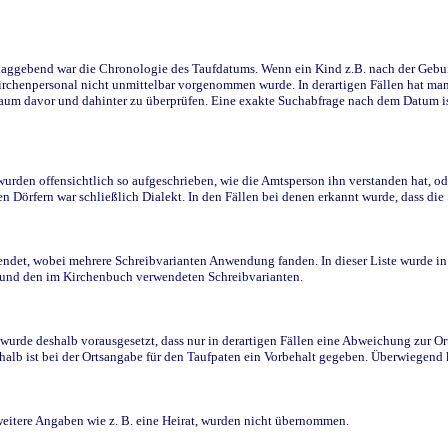
ggebend war die Chronologie des Taufdatums. Wenn ein Kind z.B. nach der Geburt 
rchenpersonal nicht unmittelbar vorgenommen wurde. In derartigen Fällen hat man d
raum davor und dahinter zu überprüfen. Eine exakte Suchabfrage nach dem Datum i
den offensichtlich so aufgeschrieben, wie die Amtsperson ihn verstanden hat, ode
n Dörfern war schließlich Dialekt. In den Fällen bei denen erkannt wurde, dass di
t, wobei mehrere Schreibvarianten Anwendung fanden. In dieser Liste wurde in de
n und den im Kirchenbuch verwendeten Schreibvarianten.
wurde deshalb vorausgesetzt, dass nur in derartigen Fällen eine Abweichung zur O
eshalb ist bei der Ortsangabe für den Taufpaten ein Vorbehalt gegeben. Überwiegen
weitere Angaben wie z. B. eine Heirat, wurden nicht übernommen.