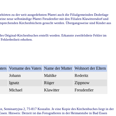
ehörten zu der weit ausgedehnten Pfarrei auch die Filialgemeinden Doderlage
ine neue selbständige Pfarrei Freudenfier mit den Filialen Klawittersdorf und
 entsprechenden Kirchenbüchern gesucht werden. Übergangsweise sind Kinder aus
des Original-Kirchenbuches erstellt worden. Erkannte zweifelsfreie Fehler im
Fehlerfreiheit erhoben.
ters
Vorname des Vaters
Name der Mutter
Wohnort der Eltern
Johann
Mahlke
Rederitz
Ignatz
Rüger
Zippnow
Michael
Klawitter
Freudenfier
in, Seminarryjna 2, 75-817 Koszalin. Je eine Kopie des Kirchenbuches liegt in der
en. Hinweis: Derzeit ist das Fotografieren in der Heimatstube in Bad Essen