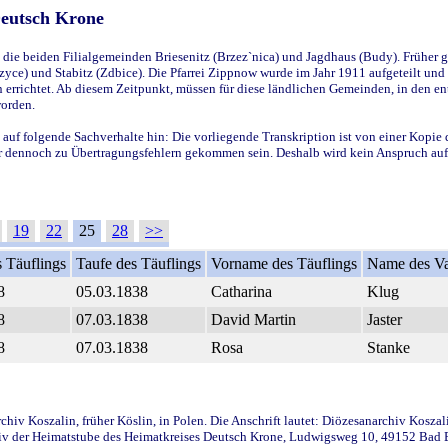
Deutsch Krone
ie beiden Filialgemeinden Briesenitz (Brzez`nica) und Jagdhaus (Budy). Früher g
yce) und Stabitz (Zdbice). Die Pfarrei Zippnow wurde im Jahr 1911 aufgeteilt und e
en errichtet. Ab diesem Zeitpunkt, müssen für diese ländlichen Gemeinden, in den
worden.
 auf folgende Sachverhalte hin: Die vorliegende Transkription ist von einer Kopie 
aber dennoch zu Übertragungsfehlern gekommen sein. Deshalb wird kein Anspruch auf 
19
22
25
28
>>
 Täuflings
Taufe des Täuflings
Vorname des Täuflings
Name des Va
8
05.03.1838
Catharina
Klug
8
07.03.1838
David Martin
Jaster
8
07.03.1838
Rosa
Stanke
iv Koszalin, früher Köslin, in Polen. Die Anschrift lautet: Diözesanarchiv Koszal
v der Heimatstube des Heimatkreises Deutsch Krone, Ludwigsweg 10, 49152 Bad Ess