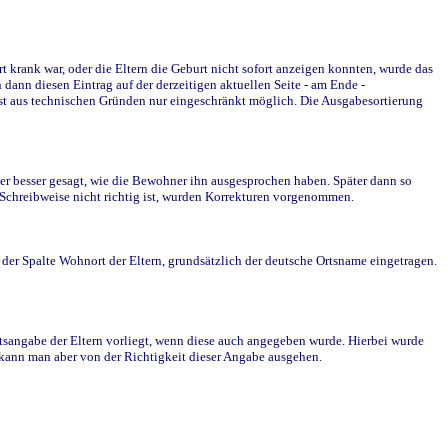
krank war, oder die Eltern die Geburt nicht sofort anzeigen konnten, wurde das
ann diesen Eintrag auf der derzeitigen aktuellen Seite - am Ende -
st aus technischen Gründen nur eingeschränkt möglich. Die Ausgabesortierung
r besser gesagt, wie die Bewohner ihn ausgesprochen haben. Später dann so
e Schreibweise nicht richtig ist, wurden Korrekturen vorgenommen.
r Spalte Wohnort der Eltern, grundsätzlich der deutsche Ortsname eingetragen.
rtsangabe der Eltern vorliegt, wenn diese auch angegeben wurde. Hierbei wurde
d kann man aber von der Richtigkeit dieser Angabe ausgehen.