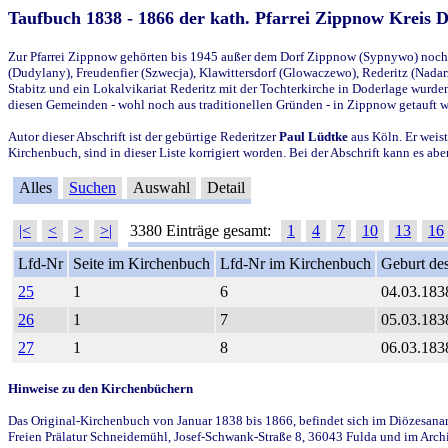
Taufbuch 1838 - 1866 der kath. Pfarrei Zippnow Kreis 
Zur Pfarrei Zippnow gehörten bis 1945 außer dem Dorf Zippnow (Sypnywo) noch d
(Dudylany), Freudenfier (Szwecja), Klawittersdorf (Glowaczewo), Rederitz (Nadarz
Stabitz und ein Lokalvikariat Rederitz mit der Tochterkirche in Doderlage wurd
diesen Gemeinden - wohl noch aus traditionellen Gründen - in Zippnow getauft 
Autor dieser Abschrift ist der gebürtige Rederitzer
Paul Lüdtke
aus Köln. Er weist
Kirchenbuch, sind in dieser Liste korrigiert worden. Bei der Abschrift kann es 
Alles
Suchen
Auswahl
Detail
|<
<
>
>|
3380 Einträge gesamt:
1
4
7
10
13
16
Lfd-Nr
Seite im Kirchenbuch
Lfd-Nr im Kirchenbuch
Geburt des
25
1
6
04.03.183
26
1
7
05.03.183
27
1
8
06.03.183
Hinweise zu den Kirchenbüchern
Das Original-Kirchenbuch von Januar 1838 bis 1866, befindet sich im Diözesanarch
Freien Prälatur Schneidemühl, Josef-Schwank-Straße 8, 36043 Fulda und im Archi