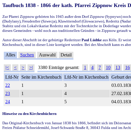
Taufbuch 1838 - 1866 der kath. Pfarrei Zippnow Kreis 
Zur Pfarrei Zippnow gehörten bis 1945 außer dem Dorf Zippnow (Sypnywo) noch d
(Dudylany), Freudenfier (Szwecja), Klawittersdorf (Glowaczewo), Rederitz (Nadarz
Stabitz und ein Lokalvikariat Rederitz mit der Tochterkirche in Doderlage wurd
diesen Gemeinden - wohl noch aus traditionellen Gründen - in Zippnow getauft 
Autor dieser Abschrift ist der gebürtige Rederitzer
Paul Lüdtke
aus Köln. Er weist
Kirchenbuch, sind in dieser Liste korrigiert worden. Bei der Abschrift kann es 
Alles
Suchen
Auswahl
Detail
|<
<
>
>|
3380 Einträge gesamt:
1
4
7
10
13
16
Lfd-Nr
Seite im Kirchenbuch
Lfd-Nr im Kirchenbuch
Geburt des
22
1
3
03.03.183
23
1
4
27.02.183
24
1
5
04.03.183
Hinweise zu den Kirchenbüchern
Das Original-Kirchenbuch von Januar 1838 bis 1866, befindet sich im Diözesanarch
Freien Prälatur Schneidemühl, Josef-Schwank-Straße 8, 36043 Fulda und im Archi