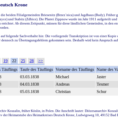
Deutsch Krone
ie beiden Filialgemeinden Briesenitz (Brzez`nica) und Jagdhaus (Budy). Früher g
yce) und Stabitz (Zdbice). Die Pfarrei Zippnow wurde im Jahr 1911 aufgeteilt und e
en errichtet. Ab diesem Zeitpunkt, müssen für diese ländlichen Gemeinden, in den
worden.
 auf folgende Sachverhalte hin: Die vorliegende Transkription ist von einer Kopie 
aber dennoch zu Übertragungsfehlern gekommen sein. Deshalb wird kein Anspruch auf 
19
22
25
28
>>
 Täuflings
Taufe des Täuflings
Vorname des Täuflings
Name des Va
8
03.03.1838
Michael
Jaster
8
04.03.1838
Andreas
Tesmer
8
05.03.1838
Christian
Schur
iv Koszalin, früher Köslin, in Polen. Die Anschrift lautet: Diözesanarchiv Koszal
v der Heimatstube des Heimatkreises Deutsch Krone, Ludwigsweg 10, 49152 Bad Ess