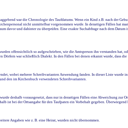
ggebend war die Chronologie des Taufdatums. Wenn ein Kind z.B. nach der Geburt 
rchenpersonal nicht unmittelbar vorgenommen wurde. In derartigen Fällen hat man d
raum davor und dahinter zu überprüfen. Eine exakte Suchabfrage nach dem Datum i
den offensichtlich so aufgeschrieben, wie die Amtsperson ihn verstanden hat, ode
n Dörfern war schließlich Dialekt. In den Fällen bei denen erkannt wurde, dass di
t, wobei mehrere Schreibvarianten Anwendung fanden. In dieser Liste wurde in de
n und den im Kirchenbuch verwendeten Schreibvarianten.
wurde deshalb vorausgesetzt, dass nur in derartigen Fällen eine Abweichung zur O
eshalb ist bei der Ortsangabe für den Taufpaten ein Vorbehalt gegeben. Überwiegen
weitere Angaben wie z. B. eine Heirat, wurden nicht übernommen.