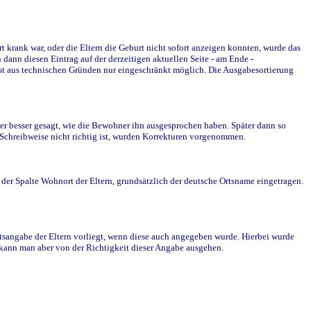
krank war, oder die Eltern die Geburt nicht sofort anzeigen konnten, wurde das
ann diesen Eintrag auf der derzeitigen aktuellen Seite - am Ende -
st aus technischen Gründen nur eingeschränkt möglich. Die Ausgabesortierung
r besser gesagt, wie die Bewohner ihn ausgesprochen haben. Später dann so
e Schreibweise nicht richtig ist, wurden Korrekturen vorgenommen.
r Spalte Wohnort der Eltern, grundsätzlich der deutsche Ortsname eingetragen.
rtsangabe der Eltern vorliegt, wenn diese auch angegeben wurde. Hierbei wurde
d kann man aber von der Richtigkeit dieser Angabe ausgehen.