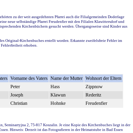
ehörten zu der weit ausgedehnten Pfarrei auch die Filialgemeinden Doderlage
ine neue selbständige Pfarrei Freudenfier mit den Filialen Klawittersdorf und
 entsprechenden Kirchenbüchern gesucht werden. Übergangsweise sind Kinder aus
des Original-Kirchenbuches erstellt worden. Erkannte zweifelsfreie Fehler im
Fehlerfreiheit erhoben.
ters
Vorname des Vaters
Name der Mutter
Wohnort der Eltern
Peter
Hass
Zippnow
Joseph
Klawun
Rederitz
Christian
Hohnke
Freudenfier
in, Seminarryjna 2, 75-817 Koszalin. Je eine Kopie des Kirchenbuches liegt in der
en. Hinweis: Derzeit ist das Fotografieren in der Heimatstube in Bad Essen