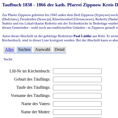
Taufbuch 1838 - 1866 der kath. Pfarrei Zippnow Kreis 
Zur Pfarrei Zippnow gehörten bis 1945 außer dem Dorf Zippnow (Sypnywo) noch d
(Dudylany), Freudenfier (Szwecja), Klawittersdorf (Glowaczewo), Rederitz (Nadarz
Stabitz und ein Lokalvikariat Rederitz mit der Tochterkirche in Doderlage wurd
diesen Gemeinden - wohl noch aus traditionellen Gründen - in Zippnow getauft 
Autor dieser Abschrift ist der gebürtige Rederitzer
Paul Lüdtke
aus Köln. Er weist
Kirchenbuch, sind in dieser Liste korrigiert worden. Bei der Abschrift kann es 
Alles
Suchen
Auswahl
Detail
Suche:
Lfd-Nr im Kirchenbuch:
Geburt des Täuflings:
Taufe des Täuflings:
Vorname des Täuflings:
Name des Vaters:
Name der Mutter: