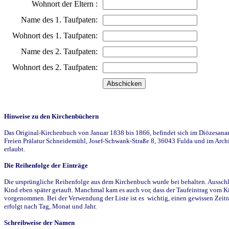
Wohnort der Eltern :
Name des 1. Taufpaten:
Wohnort des 1. Taufpaten:
Name des 2. Taufpaten:
Wohnort des 2. Taufpaten:
Hinweise zu den Kirchenbüchern
Das Original-Kirchenbuch von Januar 1838 bis 1866, befindet sich im Diözesanarch
Freien Prälatur Schneidemühl, Josef-Schwank-Straße 8, 36043 Fulda und im Archi
erlaubt.
Die Reihenfolge der Einträge
Die ursprüngliche Reihenfolge aus dem Kirchenbuch wurde bei behalten. Ausschla
Kind eben später getauft. Manchmal kam es auch vor, dass der Taufeintrag vom Ki
vorgenommen. Bei der Verwendung der Liste ist es wichtig, einen gewissen Zeit
erfolgt nach Tag, Monat und Jahr.
Schreibweise der Namen