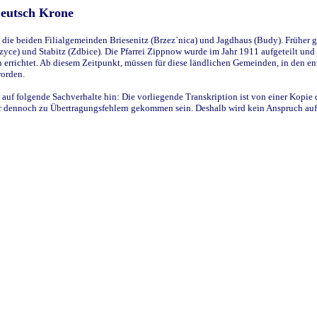
Deutsch Krone
ie beiden Filialgemeinden Briesenitz (Brzez`nica) und Jagdhaus (Budy). Früher g
yce) und Stabitz (Zdbice). Die Pfarrei Zippnow wurde im Jahr 1911 aufgeteilt und e
en errichtet. Ab diesem Zeitpunkt, müssen für diese ländlichen Gemeinden, in den
worden.
 auf folgende Sachverhalte hin: Die vorliegende Transkription ist von einer Kopie 
aber dennoch zu Übertragungsfehlern gekommen sein. Deshalb wird kein Anspruch auf 