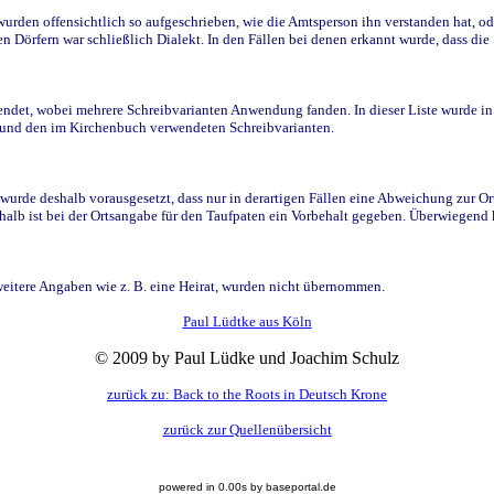
den offensichtlich so aufgeschrieben, wie die Amtsperson ihn verstanden hat, ode
n Dörfern war schließlich Dialekt. In den Fällen bei denen erkannt wurde, dass di
t, wobei mehrere Schreibvarianten Anwendung fanden. In dieser Liste wurde in de
n und den im Kirchenbuch verwendeten Schreibvarianten.
wurde deshalb vorausgesetzt, dass nur in derartigen Fällen eine Abweichung zur O
eshalb ist bei der Ortsangabe für den Taufpaten ein Vorbehalt gegeben. Überwiegen
weitere Angaben wie z. B. eine Heirat, wurden nicht übernommen.
Paul Lüdtke aus Köln
© 2009 by Paul Lüdke und Joachim Schulz
zurück zu: Back to the Roots in Deutsch Krone
zurück zur Quellenübersicht
powered in 0.00s by baseportal.de