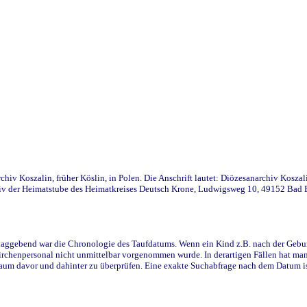
iv Koszalin, früher Köslin, in Polen. Die Anschrift lautet: Diözesanarchiv Koszal
v der Heimatstube des Heimatkreises Deutsch Krone, Ludwigsweg 10, 49152 Bad Ess
ggebend war die Chronologie des Taufdatums. Wenn ein Kind z.B. nach der Geburt 
rchenpersonal nicht unmittelbar vorgenommen wurde. In derartigen Fällen hat man d
raum davor und dahinter zu überprüfen. Eine exakte Suchabfrage nach dem Datum i