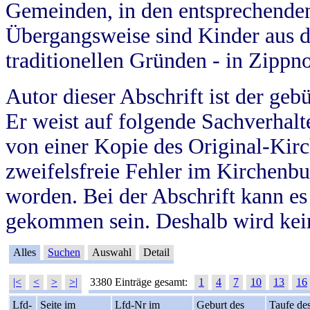
Gemeinden, in den entsprechende
Übergangsweise sind Kinder aus 
traditionellen Gründen - in Zippn
Autor dieser Abschrift ist der geb
Er weist auf folgende Sachverhalte
von einer Kopie des Original-Kirc
zweifelsfreie Fehler im Kirchenbuc
worden. Bei der Abschrift kann e
gekommen sein. Deshalb wird kein
Alles
Suchen
Auswahl
Detail
|<
<
>
>|
3380 Einträge gesamt:
1
4
7
10
13
16
Lfd-
Seite im
Lfd-Nr im
Geburt des
Taufe de