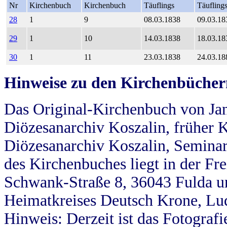
Nr
Kirchenbuch
Kirchenbuch
Täuflings
Täufling
28
1
9
08.03.1838
09.03.18
29
1
10
14.03.1838
18.03.18
30
1
11
23.03.1838
24.03.18
Hinweise zu den Kirchenbücher
Das Original-Kirchenbuch von Jan
Diözesanarchiv Koszalin, früher Kö
Diözesanarchiv Koszalin, Seminar
des Kirchenbuches liegt in der Fr
Schwank-Straße 8, 36043 Fulda u
Heimatkreises Deutsch Krone, Lu
Hinweis: Derzeit ist das Fotograf