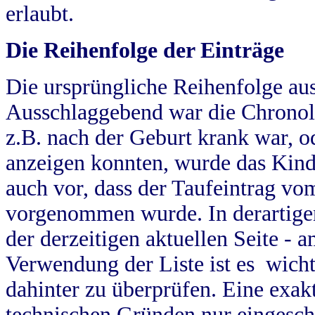
erlaubt.
Die Reihenfolge der Einträge
Die ursprüngliche Reihenfolge au
Ausschlaggebend war die Chronol
z.B. nach der Geburt krank war, od
anzeigen konnten, wurde das Kind
auch vor, dass der Taufeintrag vo
vorgenommen wurde. In derartigen
der derzeitigen aktuellen Seite -
Verwendung der Liste ist es wich
dahinter zu überprüfen. Eine exa
technischen Gründen nur eingesch