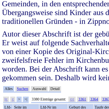
Gemeinden, in den entsprechende
Übergangsweise sind Kinder aus 
traditionellen Gründen - in Zippn
Autor dieser Abschrift ist der geb
Er weist auf folgende Sachverhalte
von einer Kopie des Original-Kirc
zweifelsfreie Fehler im Kirchenbuc
worden. Bei der Abschrift kann e
gekommen sein. Deshalb wird kein
Alles
Suchen
Auswahl
Detail
|<
<
>
>|
3380 Einträge gesamt:
<<
3361
3364
336
Lfd-
Seite im
Lfd-Nr im
Geburt des
Taufe de