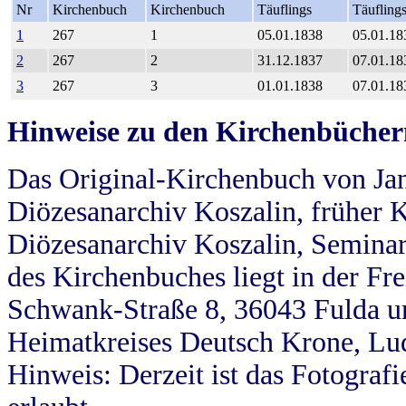
Nr
Kirchenbuch
Kirchenbuch
Täuflings
Täufling
1
267
1
05.01.1838
05.01.18
2
267
2
31.12.1837
07.01.18
3
267
3
01.01.1838
07.01.18
Hinweise zu den Kirchenbücher
Das Original-Kirchenbuch von Jan
Diözesanarchiv Koszalin, früher Kö
Diözesanarchiv Koszalin, Seminar
des Kirchenbuches liegt in der Fr
Schwank-Straße 8, 36043 Fulda u
Heimatkreises Deutsch Krone, Lu
Hinweis: Derzeit ist das Fotograf