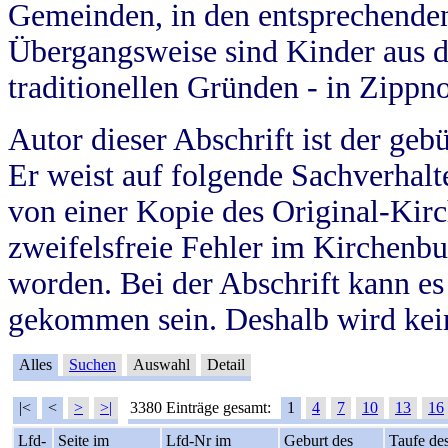
Gemeinden, in den entsprechende
Übergangsweise sind Kinder aus 
traditionellen Gründen - in Zippn
Autor dieser Abschrift ist der geb
Er weist auf folgende Sachverhalte
von einer Kopie des Original-Kirc
zweifelsfreie Fehler im Kirchenbuc
worden. Bei der Abschrift kann e
gekommen sein. Deshalb wird kein
Alles
Suchen
Auswahl
Detail
|<
<
>
>|
3380 Einträge gesamt:
1
4
7
10
13
16
Lfd-
Seite im
Lfd-Nr im
Geburt des
Taufe de