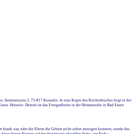
in, Seminarryjna 2, 75-817 Koszalin. Je eine Kopie des Kirchenbuches liegt in der
en. Hinweis: Derzeit ist das Fotografieren in der Heimatstube in Bad Essen
krank war, oder die Eltern die Geburt nicht sofort anzeigen konnten, wurde das
ann diesen Eintrag auf der derzeitigen aktuellen Seite - am Ende -