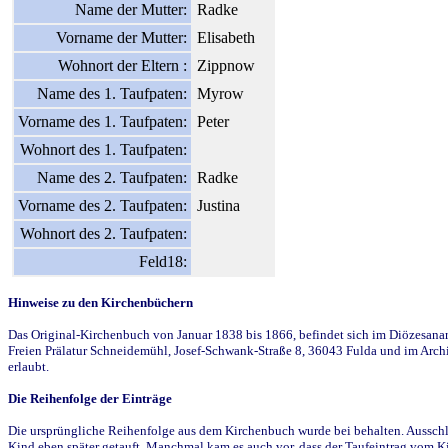
Name der Mutter:
Radke
Vorname der Mutter:
Elisabeth
Wohnort der Eltern :
Zippnow
Name des 1. Taufpaten:
Myrow
Vorname des 1. Taufpaten:
Peter
Wohnort des 1. Taufpaten:
Name des 2. Taufpaten:
Radke
Vorname des 2. Taufpaten:
Justina
Wohnort des 2. Taufpaten:
Feld18:
Hinweise zu den Kirchenbüchern
Das Original-Kirchenbuch von Januar 1838 bis 1866, befindet sich im Diözesanarch
Freien Prälatur Schneidemühl, Josef-Schwank-Straße 8, 36043 Fulda und im Archi
erlaubt.
Die Reihenfolge der Einträge
Die ursprüngliche Reihenfolge aus dem Kirchenbuch wurde bei behalten. Ausschla
Kind eben später getauft. Manchmal kam es auch vor, dass der Taufeintrag vom Ki