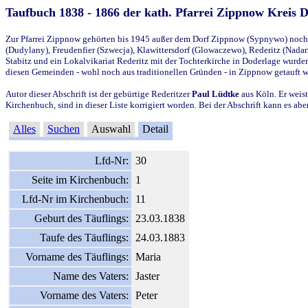
Taufbuch 1838 - 1866 der kath. Pfarrei Zippnow Kreis 
Zur Pfarrei Zippnow gehörten bis 1945 außer dem Dorf Zippnow (Sypnywo) noch d
(Dudylany), Freudenfier (Szwecja), Klawittersdorf (Glowaczewo), Rederitz (Nadarz
Stabitz und ein Lokalvikariat Rederitz mit der Tochterkirche in Doderlage wurd
diesen Gemeinden - wohl noch aus traditionellen Gründen - in Zippnow getauft 
Autor dieser Abschrift ist der gebürtige Rederitzer
Paul Lüdtke
aus Köln. Er weist
Kirchenbuch, sind in dieser Liste korrigiert worden. Bei der Abschrift kann es 
Alles
Suchen
Auswahl
Detail
Lfd-Nr:
30
Seite im Kirchenbuch:
1
Lfd-Nr im Kirchenbuch:
11
Geburt des Täuflings:
23.03.1838
Taufe des Täuflings:
24.03.1883
Vorname des Täuflings:
Maria
Name des Vaters:
Jaster
Vorname des Vaters:
Peter