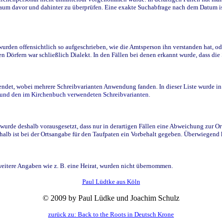
raum davor und dahinter zu überprüfen. Eine exakte Suchabfrage nach dem Datum i
den offensichtlich so aufgeschrieben, wie die Amtsperson ihn verstanden hat, ode
n Dörfern war schließlich Dialekt. In den Fällen bei denen erkannt wurde, dass di
t, wobei mehrere Schreibvarianten Anwendung fanden. In dieser Liste wurde in de
n und den im Kirchenbuch verwendeten Schreibvarianten.
wurde deshalb vorausgesetzt, dass nur in derartigen Fällen eine Abweichung zur O
eshalb ist bei der Ortsangabe für den Taufpaten ein Vorbehalt gegeben. Überwiegen
weitere Angaben wie z. B. eine Heirat, wurden nicht übernommen.
Paul Lüdtke aus Köln
© 2009 by Paul Lüdke und Joachim Schulz
zurück zu: Back to the Roots in Deutsch Krone