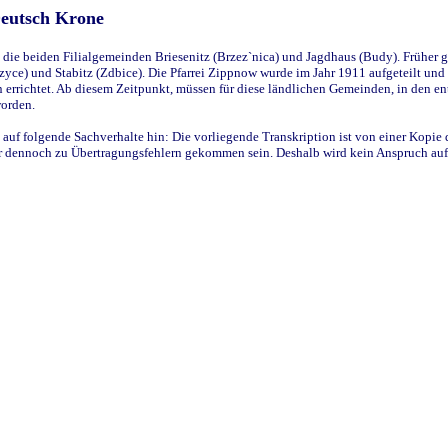
Deutsch Krone
ie beiden Filialgemeinden Briesenitz (Brzez`nica) und Jagdhaus (Budy). Früher g
yce) und Stabitz (Zdbice). Die Pfarrei Zippnow wurde im Jahr 1911 aufgeteilt und e
en errichtet. Ab diesem Zeitpunkt, müssen für diese ländlichen Gemeinden, in den
worden.
 auf folgende Sachverhalte hin: Die vorliegende Transkription ist von einer Kopie 
aber dennoch zu Übertragungsfehlern gekommen sein. Deshalb wird kein Anspruch auf 