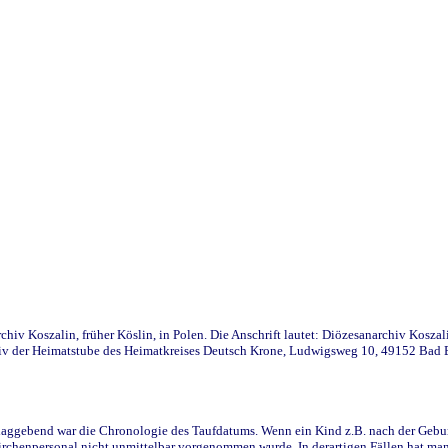
iv Koszalin, früher Köslin, in Polen. Die Anschrift lautet: Diözesanarchiv Koszal
v der Heimatstube des Heimatkreises Deutsch Krone, Ludwigsweg 10, 49152 Bad Ess
ggebend war die Chronologie des Taufdatums. Wenn ein Kind z.B. nach der Geburt 
rchenpersonal nicht unmittelbar vorgenommen wurde. In derartigen Fällen hat man d