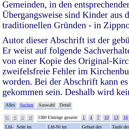
Gemeinden, in den entsprechende
Übergangsweise sind Kinder aus 
traditionellen Gründen - in Zippn
Autor dieser Abschrift ist der geb
Er weist auf folgende Sachverhalte
von einer Kopie des Original-Kirc
zweifelsfreie Fehler im Kirchenbuc
worden. Bei der Abschrift kann e
gekommen sein. Deshalb wird kein
Alles
Suchen
Auswahl
Detail
|<
<
>
>|
3380 Einträge gesamt:
1
4
7
10
13
16
Lfd-
Seite im
Lfd-Nr im
Geburt des
Taufe de