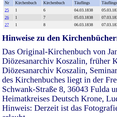
Nr
Kirchenbuch
Kirchenbuch
Täuflings
Täufling
25
1
6
04.03.1838
05.03.18
26
1
7
05.03.1838
07.03.18
27
1
8
06.03.1838
07.03.18
Hinweise zu den Kirchenbücher
Das Original-Kirchenbuch von Jan
Diözesanarchiv Koszalin, früher Kö
Diözesanarchiv Koszalin, Seminar
des Kirchenbuches liegt in der Fr
Schwank-Straße 8, 36043 Fulda u
Heimatkreises Deutsch Krone, Lu
Hinweis: Derzeit ist das Fotograf