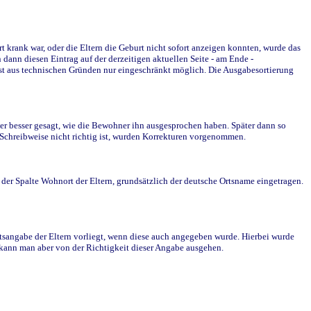
krank war, oder die Eltern die Geburt nicht sofort anzeigen konnten, wurde das
ann diesen Eintrag auf der derzeitigen aktuellen Seite - am Ende -
st aus technischen Gründen nur eingeschränkt möglich. Die Ausgabesortierung
r besser gesagt, wie die Bewohner ihn ausgesprochen haben. Später dann so
e Schreibweise nicht richtig ist, wurden Korrekturen vorgenommen.
r Spalte Wohnort der Eltern, grundsätzlich der deutsche Ortsname eingetragen.
rtsangabe der Eltern vorliegt, wenn diese auch angegeben wurde. Hierbei wurde
d kann man aber von der Richtigkeit dieser Angabe ausgehen.