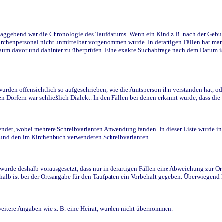
ggebend war die Chronologie des Taufdatums. Wenn ein Kind z.B. nach der Geburt 
rchenpersonal nicht unmittelbar vorgenommen wurde. In derartigen Fällen hat man d
raum davor und dahinter zu überprüfen. Eine exakte Suchabfrage nach dem Datum i
den offensichtlich so aufgeschrieben, wie die Amtsperson ihn verstanden hat, ode
n Dörfern war schließlich Dialekt. In den Fällen bei denen erkannt wurde, dass di
t, wobei mehrere Schreibvarianten Anwendung fanden. In dieser Liste wurde in de
n und den im Kirchenbuch verwendeten Schreibvarianten.
wurde deshalb vorausgesetzt, dass nur in derartigen Fällen eine Abweichung zur O
eshalb ist bei der Ortsangabe für den Taufpaten ein Vorbehalt gegeben. Überwiegen
weitere Angaben wie z. B. eine Heirat, wurden nicht übernommen.