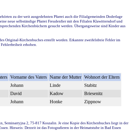
ehörten zu der weit ausgedehnten Pfarrei auch die Filialgemeinden Doderlage
ine neue selbständige Pfarrei Freudenfier mit den Filialen Klawittersdorf und
 entsprechenden Kirchenbüchern gesucht werden. Übergangsweise sind Kinder aus
des Original-Kirchenbuches erstellt worden. Erkannte zweifelsfreie Fehler im
Fehlerfreiheit erhoben.
ters
Vorname des Vaters
Name der Mutter
Wohnort der Eltern
Johann
Linde
Stabitz
David
Kadow
Briesenitz
Johann
Honke
Zippnow
in, Seminarryjna 2, 75-817 Koszalin. Je eine Kopie des Kirchenbuches liegt in der
en. Hinweis: Derzeit ist das Fotografieren in der Heimatstube in Bad Essen