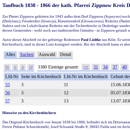
Taufbuch 1838 - 1866 der kath. Pfarrei Zippnow Kreis 
Zur Pfarrei Zippnow gehörten bis 1945 außer dem Dorf Zippnow (Sypnywo) noch d
(Dudylany), Freudenfier (Szwecja), Klawittersdorf (Glowaczewo), Rederitz (Nadarz
Stabitz und ein Lokalvikariat Rederitz mit der Tochterkirche in Doderlage wurd
diesen Gemeinden - wohl noch aus traditionellen Gründen - in Zippnow getauft 
Autor dieser Abschrift ist der gebürtige Rederitzer
Paul Lüdtke
aus Köln. Er weist
Kirchenbuch, sind in dieser Liste korrigiert worden. Bei der Abschrift kann es 
Alles
Suchen
Auswahl
Detail
|<
<
>
>|
3380 Einträge gesamt:
<<
31
34
37
40
Lfd-Nr
Seite im Kirchenbuch
Lfd-Nr im Kirchenbuch
Geburt des
55
3
11
15.06.183
56
3
12
05.07.183
57
3
13
13.07.183
Hinweise zu den Kirchenbüchern
Das Original-Kirchenbuch von Januar 1838 bis 1866, befindet sich im Diözesanarch
Freien Prälatur Schneidemühl, Josef-Schwank-Straße 8, 36043 Fulda und im Archi