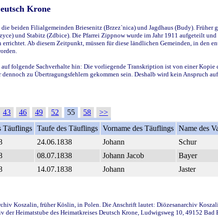
Deutsch Krone
ie beiden Filialgemeinden Briesenitz (Brzez`nica) und Jagdhaus (Budy). Früher g
yce) und Stabitz (Zdbice). Die Pfarrei Zippnow wurde im Jahr 1911 aufgeteilt und e
en errichtet. Ab diesem Zeitpunkt, müssen für diese ländlichen Gemeinden, in den
worden.
 auf folgende Sachverhalte hin: Die vorliegende Transkription ist von einer Kopie 
aber dennoch zu Übertragungsfehlern gekommen sein. Deshalb wird kein Anspruch auf 
43
46
49
52
55
58
>>
 Täuflings
Taufe des Täuflings
Vorname des Täuflings
Name des Va
8
24.06.1838
Johann
Schur
8
08.07.1838
Johann Jacob
Bayer
8
14.07.1838
Johann
Jaster
iv Koszalin, früher Köslin, in Polen. Die Anschrift lautet: Diözesanarchiv Koszal
v der Heimatstube des Heimatkreises Deutsch Krone, Ludwigsweg 10, 49152 Bad Ess