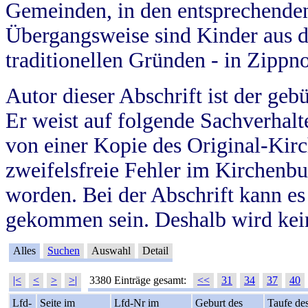
Gemeinden, in den entsprechende
Übergangsweise sind Kinder aus 
traditionellen Gründen - in Zippn
Autor dieser Abschrift ist der geb
Er weist auf folgende Sachverhalte
von einer Kopie des Original-Kirc
zweifelsfreie Fehler im Kirchenbuc
worden. Bei der Abschrift kann e
gekommen sein. Deshalb wird kein
Alles
Suchen
Auswahl
Detail
|<
<
>
>|
3380 Einträge gesamt:
<<
31
34
37
40
Lfd-
Seite im
Lfd-Nr im
Geburt des
Taufe de