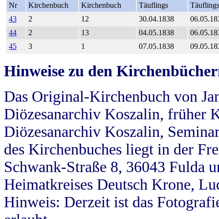
Nr
Kirchenbuch
Kirchenbuch
Täuflings
Täufling
43
2
12
30.04.1838
06.05.18
44
2
13
04.05.1838
06.05.18
45
3
1
07.05.1838
09.05.18
Hinweise zu den Kirchenbücher
Das Original-Kirchenbuch von Jan
Diözesanarchiv Koszalin, früher Kö
Diözesanarchiv Koszalin, Seminar
des Kirchenbuches liegt in der Fr
Schwank-Straße 8, 36043 Fulda u
Heimatkreises Deutsch Krone, Lu
Hinweis: Derzeit ist das Fotograf