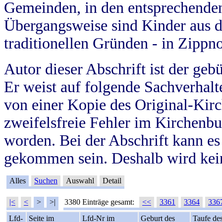
Gemeinden, in den entsprechende
Übergangsweise sind Kinder aus 
traditionellen Gründen - in Zippn
Autor dieser Abschrift ist der geb
Er weist auf folgende Sachverhalte
von einer Kopie des Original-Kirc
zweifelsfreie Fehler im Kirchenbuc
worden. Bei der Abschrift kann e
gekommen sein. Deshalb wird kein
Alles
Suchen
Auswahl
Detail
|<
<
>
>|
3380 Einträge gesamt:
<<
3361
3364
336
Lfd-
Seite im
Lfd-Nr im
Geburt des
Taufe de