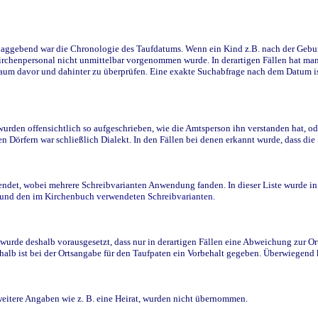
ggebend war die Chronologie des Taufdatums. Wenn ein Kind z.B. nach der Geburt 
rchenpersonal nicht unmittelbar vorgenommen wurde. In derartigen Fällen hat man d
raum davor und dahinter zu überprüfen. Eine exakte Suchabfrage nach dem Datum i
den offensichtlich so aufgeschrieben, wie die Amtsperson ihn verstanden hat, ode
n Dörfern war schließlich Dialekt. In den Fällen bei denen erkannt wurde, dass di
t, wobei mehrere Schreibvarianten Anwendung fanden. In dieser Liste wurde in de
n und den im Kirchenbuch verwendeten Schreibvarianten.
wurde deshalb vorausgesetzt, dass nur in derartigen Fällen eine Abweichung zur O
eshalb ist bei der Ortsangabe für den Taufpaten ein Vorbehalt gegeben. Überwiegen
weitere Angaben wie z. B. eine Heirat, wurden nicht übernommen.