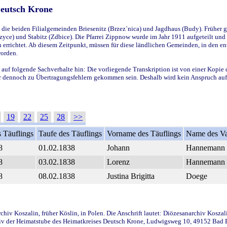
Deutsch Krone
ie beiden Filialgemeinden Briesenitz (Brzez`nica) und Jagdhaus (Budy). Früher g
yce) und Stabitz (Zdbice). Die Pfarrei Zippnow wurde im Jahr 1911 aufgeteilt und e
en errichtet. Ab diesem Zeitpunkt, müssen für diese ländlichen Gemeinden, in den
worden.
 auf folgende Sachverhalte hin: Die vorliegende Transkription ist von einer Kopie 
aber dennoch zu Übertragungsfehlern gekommen sein. Deshalb wird kein Anspruch auf 
19
22
25
28
>>
 Täuflings
Taufe des Täuflings
Vorname des Täuflings
Name des Va
8
01.02.1838
Johann
Hannemann
8
03.02.1838
Lorenz
Hannemann
8
08.02.1838
Justina Brigitta
Doege
iv Koszalin, früher Köslin, in Polen. Die Anschrift lautet: Diözesanarchiv Koszal
v der Heimatstube des Heimatkreises Deutsch Krone, Ludwigsweg 10, 49152 Bad Ess