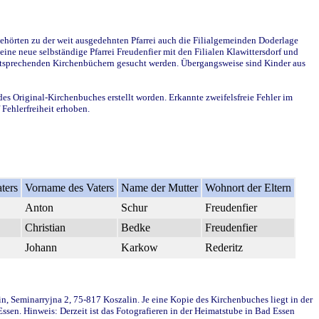
ehörten zu der weit ausgedehnten Pfarrei auch die Filialgemeinden Doderlage
ine neue selbständige Pfarrei Freudenfier mit den Filialen Klawittersdorf und
 entsprechenden Kirchenbüchern gesucht werden. Übergangsweise sind Kinder aus
des Original-Kirchenbuches erstellt worden. Erkannte zweifelsfreie Fehler im
Fehlerfreiheit erhoben.
ters
Vorname des Vaters
Name der Mutter
Wohnort der Eltern
Anton
Schur
Freudenfier
Christian
Bedke
Freudenfier
Johann
Karkow
Rederitz
in, Seminarryjna 2, 75-817 Koszalin. Je eine Kopie des Kirchenbuches liegt in der
en. Hinweis: Derzeit ist das Fotografieren in der Heimatstube in Bad Essen