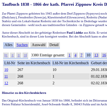
Taufbuch 1838 - 1866 der kath. Pfarrei Zippnow Kreis 
Zur Pfarrei Zippnow gehörten bis 1945 außer dem Dorf Zippnow (Sypnywo) noch d
(Dudylany), Freudenfier (Szwecja), Klawittersdorf (Glowaczewo), Rederitz (Nadarz
Stabitz und ein Lokalvikariat Rederitz mit der Tochterkirche in Doderlage wurd
diesen Gemeinden - wohl noch aus traditionellen Gründen - in Zippnow getauft 
Autor dieser Abschrift ist der gebürtige Rederitzer
Paul Lüdtke
aus Köln. Er weist
Kirchenbuch, sind in dieser Liste korrigiert worden. Bei der Abschrift kann es 
Alles
Suchen
Auswahl
Detail
|<
<
>
>|
3380 Einträge gesamt:
1
4
7
10
13
16
Lfd-Nr
Seite im Kirchenbuch
Lfd-Nr im Kirchenbuch
Geburt des
10
267
10
29.01.183
11
268
1
01.02.183
12
268
2
02.02.183
Hinweise zu den Kirchenbüchern
Das Original-Kirchenbuch von Januar 1838 bis 1866, befindet sich im Diözesanarch
Freien Prälatur Schneidemühl, Josef-Schwank-Straße 8, 36043 Fulda und im Archi