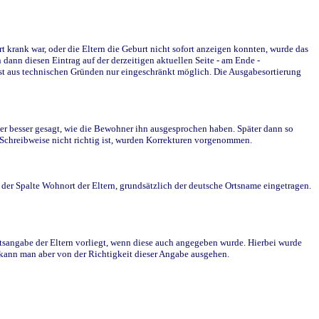
krank war, oder die Eltern die Geburt nicht sofort anzeigen konnten, wurde das
ann diesen Eintrag auf der derzeitigen aktuellen Seite - am Ende -
st aus technischen Gründen nur eingeschränkt möglich. Die Ausgabesortierung
r besser gesagt, wie die Bewohner ihn ausgesprochen haben. Später dann so
e Schreibweise nicht richtig ist, wurden Korrekturen vorgenommen.
r Spalte Wohnort der Eltern, grundsätzlich der deutsche Ortsname eingetragen.
rtsangabe der Eltern vorliegt, wenn diese auch angegeben wurde. Hierbei wurde
d kann man aber von der Richtigkeit dieser Angabe ausgehen.