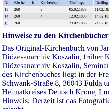
Nr
Kirchenbuch
Kirchenbuch
Täuflings
Täufling
13
268
3
05.02.1838
11.02.18
14
268
4
12.02.1838
14.02.18
15
268
5
23.02.1838
24.02.18
Hinweise zu den Kirchenbücher
Das Original-Kirchenbuch von Jan
Diözesanarchiv Koszalin, früher Kö
Diözesanarchiv Koszalin, Seminar
des Kirchenbuches liegt in der Fr
Schwank-Straße 8, 36043 Fulda u
Heimatkreises Deutsch Krone, Lu
Hinweis: Derzeit ist das Fotograf