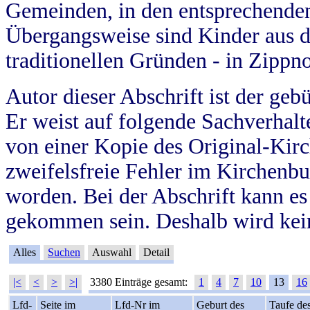
Gemeinden, in den entsprechende
Übergangsweise sind Kinder aus 
traditionellen Gründen - in Zippn
Autor dieser Abschrift ist der geb
Er weist auf folgende Sachverhalte
von einer Kopie des Original-Kirc
zweifelsfreie Fehler im Kirchenbuc
worden. Bei der Abschrift kann e
gekommen sein. Deshalb wird kein
Alles
Suchen
Auswahl
Detail
|<
<
>
>|
3380 Einträge gesamt:
1
4
7
10
13
16
Lfd-
Seite im
Lfd-Nr im
Geburt des
Taufe de