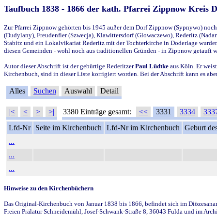
Taufbuch 1838 - 1866 der kath. Pfarrei Zippnow Kreis 
Zur Pfarrei Zippnow gehörten bis 1945 außer dem Dorf Zippnow (Sypnywo) noch d
(Dudylany), Freudenfier (Szwecja), Klawittersdorf (Glowaczewo), Rederitz (Nadarz
Stabitz und ein Lokalvikariat Rederitz mit der Tochterkirche in Doderlage wurd
diesen Gemeinden - wohl noch aus traditionellen Gründen - in Zippnow getauft 
Autor dieser Abschrift ist der gebürtige Rederitzer
Paul Lüdtke
aus Köln. Er weist
Kirchenbuch, sind in dieser Liste korrigiert worden. Bei der Abschrift kann es 
Alles
Suchen
Auswahl
Detail
|<
<
>
>|
3380 Einträge gesamt:
<<
3331
3334
333
Lfd-Nr
Seite im Kirchenbuch
Lfd-Nr im Kirchenbuch
Geburt des
...
...
...
Hinweise zu den Kirchenbüchern
Das Original-Kirchenbuch von Januar 1838 bis 1866, befindet sich im Diözesanarch
Freien Prälatur Schneidemühl, Josef-Schwank-Straße 8, 36043 Fulda und im Archi