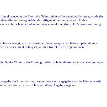
krank war, oder die Eltern die Geburt nicht sofort anzeigen konnten, wurde das
ann diesen Eintrag auf der derzeitigen aktuellen Seite - am Ende -
st aus technischen Gründen nur eingeschränkt möglich. Die Ausgabesortierung
r besser gesagt, wie die Bewohner ihn ausgesprochen haben. Später dann so
e Schreibweise nicht richtig ist, wurden Korrekturen vorgenommen.
r Spalte Wohnort der Eltern, grundsätzlich der deutsche Ortsname eingetragen.
rtsangabe der Eltern vorliegt, wenn diese auch angegeben wurde. Hierbei wurde
d kann man aber von der Richtigkeit dieser Angabe ausgehen.