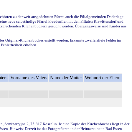
ehörten zu der weit ausgedehnten Pfarrei auch die Filialgemeinden Doderlage
ine neue selbständige Pfarrei Freudenfier mit den Filialen Klawittersdorf und
 entsprechenden Kirchenbüchern gesucht werden. Übergangsweise sind Kinder aus
des Original-Kirchenbuches erstellt worden. Erkannte zweifelsfreie Fehler im
Fehlerfreiheit erhoben.
ters
Vorname des Vaters
Name der Mutter
Wohnort der Eltern
in, Seminarryjna 2, 75-817 Koszalin. Je eine Kopie des Kirchenbuches liegt in der
en. Hinweis: Derzeit ist das Fotografieren in der Heimatstube in Bad Essen