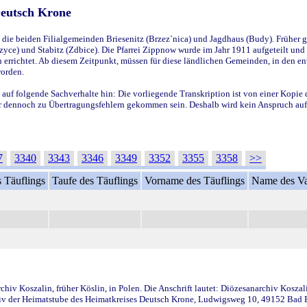
Deutsch Krone
ie beiden Filialgemeinden Briesenitz (Brzez`nica) und Jagdhaus (Budy). Früher g
yce) und Stabitz (Zdbice). Die Pfarrei Zippnow wurde im Jahr 1911 aufgeteilt und e
en errichtet. Ab diesem Zeitpunkt, müssen für diese ländlichen Gemeinden, in den
worden.
 auf folgende Sachverhalte hin: Die vorliegende Transkription ist von einer Kopie 
aber dennoch zu Übertragungsfehlern gekommen sein. Deshalb wird kein Anspruch auf 
7
3340
3343
3346
3349
3352
3355
3358
>>
 Täuflings
Taufe des Täuflings
Vorname des Täuflings
Name des Va
iv Koszalin, früher Köslin, in Polen. Die Anschrift lautet: Diözesanarchiv Koszal
v der Heimatstube des Heimatkreises Deutsch Krone, Ludwigsweg 10, 49152 Bad Ess