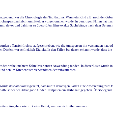
ggebend war die Chronologie des Taufdatums. Wenn ein Kind z.B. nach der Geburt 
rchenpersonal nicht unmittelbar vorgenommen wurde. In derartigen Fällen hat man d
raum davor und dahinter zu überprüfen. Eine exakte Suchabfrage nach dem Datum i
den offensichtlich so aufgeschrieben, wie die Amtsperson ihn verstanden hat, ode
n Dörfern war schließlich Dialekt. In den Fällen bei denen erkannt wurde, dass di
t, wobei mehrere Schreibvarianten Anwendung fanden. In dieser Liste wurde in de
n und den im Kirchenbuch verwendeten Schreibvarianten.
wurde deshalb vorausgesetzt, dass nur in derartigen Fällen eine Abweichung zur O
eshalb ist bei der Ortsangabe für den Taufpaten ein Vorbehalt gegeben. Überwiegen
weitere Angaben wie z. B. eine Heirat, wurden nicht übernommen.