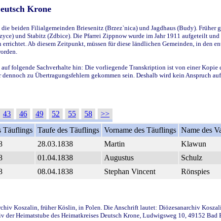
Deutsch Krone
ie beiden Filialgemeinden Briesenitz (Brzez`nica) und Jagdhaus (Budy). Früher g
yce) und Stabitz (Zdbice). Die Pfarrei Zippnow wurde im Jahr 1911 aufgeteilt und e
en errichtet. Ab diesem Zeitpunkt, müssen für diese ländlichen Gemeinden, in den
worden.
 auf folgende Sachverhalte hin: Die vorliegende Transkription ist von einer Kopie 
aber dennoch zu Übertragungsfehlern gekommen sein. Deshalb wird kein Anspruch auf 
43
46
49
52
55
58
>>
 Täuflings
Taufe des Täuflings
Vorname des Täuflings
Name des Va
8
28.03.1838
Martin
Klawun
8
01.04.1838
Augustus
Schulz
8
08.04.1838
Stephan Vincent
Rönspies
iv Koszalin, früher Köslin, in Polen. Die Anschrift lautet: Diözesanarchiv Koszal
v der Heimatstube des Heimatkreises Deutsch Krone, Ludwigsweg 10, 49152 Bad Ess