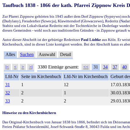
Taufbuch 1838 - 1866 der kath. Pfarrei Zippnow Kreis 
Zur Pfarrei Zippnow gehörten bis 1945 außer dem Dorf Zippnow (Sypnywo) noch d
(Dudylany), Freudenfier (Szwecja), Klawittersdorf (Glowaczewo), Rederitz (Nadarz
Stabitz und ein Lokalvikariat Rederitz mit der Tochterkirche in Doderlage wurd
diesen Gemeinden - wohl noch aus traditionellen Gründen - in Zippnow getauft 
Autor dieser Abschrift ist der gebürtige Rederitzer
Paul Lüdtke
aus Köln. Er weist
Kirchenbuch, sind in dieser Liste korrigiert worden. Bei der Abschrift kann es 
Alles
Suchen
Auswahl
Detail
|<
<
>
>|
3380 Einträge gesamt:
<<
31
34
37
40
Lfd-Nr
Seite im Kirchenbuch
Lfd-Nr im Kirchenbuch
Geburt des
31
1
12
17.03.183
32
2
1
30.03.183
33
2
2
29.03.183
Hinweise zu den Kirchenbüchern
Das Original-Kirchenbuch von Januar 1838 bis 1866, befindet sich im Diözesanarch
Freien Prälatur Schneidemühl, Josef-Schwank-Straße 8, 36043 Fulda und im Archi