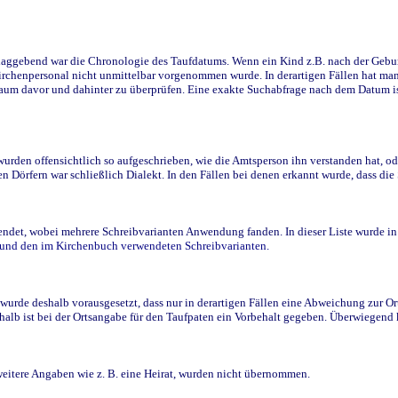
ggebend war die Chronologie des Taufdatums. Wenn ein Kind z.B. nach der Geburt 
rchenpersonal nicht unmittelbar vorgenommen wurde. In derartigen Fällen hat man d
raum davor und dahinter zu überprüfen. Eine exakte Suchabfrage nach dem Datum i
den offensichtlich so aufgeschrieben, wie die Amtsperson ihn verstanden hat, ode
n Dörfern war schließlich Dialekt. In den Fällen bei denen erkannt wurde, dass di
t, wobei mehrere Schreibvarianten Anwendung fanden. In dieser Liste wurde in de
n und den im Kirchenbuch verwendeten Schreibvarianten.
wurde deshalb vorausgesetzt, dass nur in derartigen Fällen eine Abweichung zur O
eshalb ist bei der Ortsangabe für den Taufpaten ein Vorbehalt gegeben. Überwiegen
weitere Angaben wie z. B. eine Heirat, wurden nicht übernommen.