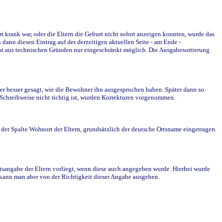
krank war, oder die Eltern die Geburt nicht sofort anzeigen konnten, wurde das
ann diesen Eintrag auf der derzeitigen aktuellen Seite - am Ende -
st aus technischen Gründen nur eingeschränkt möglich. Die Ausgabesortierung
r besser gesagt, wie die Bewohner ihn ausgesprochen haben. Später dann so
e Schreibweise nicht richtig ist, wurden Korrekturen vorgenommen.
r Spalte Wohnort der Eltern, grundsätzlich der deutsche Ortsname eingetragen.
rtsangabe der Eltern vorliegt, wenn diese auch angegeben wurde. Hierbei wurde
d kann man aber von der Richtigkeit dieser Angabe ausgehen.