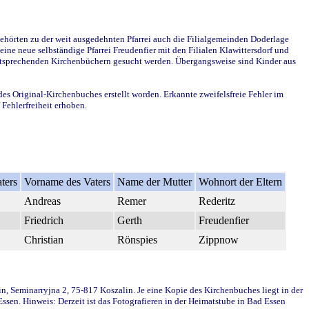
ehörten zu der weit ausgedehnten Pfarrei auch die Filialgemeinden Doderlage
ine neue selbständige Pfarrei Freudenfier mit den Filialen Klawittersdorf und
 entsprechenden Kirchenbüchern gesucht werden. Übergangsweise sind Kinder aus
des Original-Kirchenbuches erstellt worden. Erkannte zweifelsfreie Fehler im
Fehlerfreiheit erhoben.
ters
Vorname des Vaters
Name der Mutter
Wohnort der Eltern
Andreas
Remer
Rederitz
Friedrich
Gerth
Freudenfier
Christian
Rönspies
Zippnow
in, Seminarryjna 2, 75-817 Koszalin. Je eine Kopie des Kirchenbuches liegt in der
en. Hinweis: Derzeit ist das Fotografieren in der Heimatstube in Bad Essen