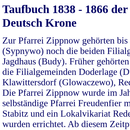
Taufbuch 1838 - 1866 der
Deutsch Krone
Zur Pfarrei Zippnow gehörten bi
(Sypnywo) noch die beiden Filial
Jagdhaus (Budy). Früher gehörten 
die Filialgemeinden Doderlage (D
Klawittersdorf (Glowaczewo), Red
Die Pfarrei Zippnow wurde im Jah
selbständige Pfarrei Freudenfier m
Stabitz und ein Lokalvikariat Red
wurden errichtet. Ab diesem Zeitp