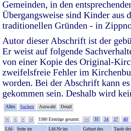
Gemeinden, in den entsprechende
Übergangsweise sind Kinder aus 
traditionellen Gründen - in Zippn
Autor dieser Abschrift ist der geb
Er weist auf folgende Sachverhalte
von einer Kopie des Original-Kirc
zweifelsfreie Fehler im Kirchenbuc
worden. Bei der Abschrift kann e
gekommen sein. Deshalb wird kein
Alles
Suchen
Auswahl
Detail
|<
<
>
>|
3380 Einträge gesamt:
<<
31
34
37
40
Lfd-
Seite im
Lfd-Nr im
Geburt des
Taufe de