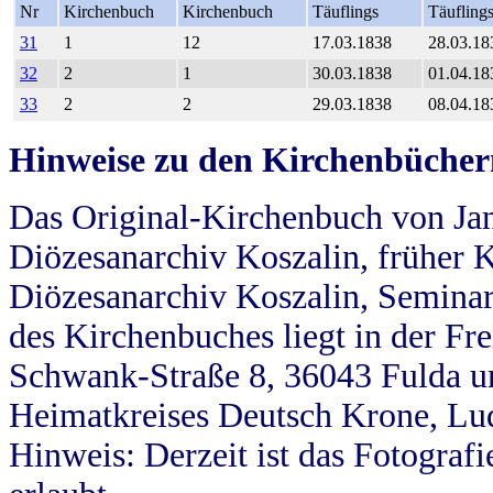
Nr
Kirchenbuch
Kirchenbuch
Täuflings
Täufling
31
1
12
17.03.1838
28.03.18
32
2
1
30.03.1838
01.04.18
33
2
2
29.03.1838
08.04.18
Hinweise zu den Kirchenbücher
Das Original-Kirchenbuch von Jan
Diözesanarchiv Koszalin, früher Kö
Diözesanarchiv Koszalin, Seminar
des Kirchenbuches liegt in der Fr
Schwank-Straße 8, 36043 Fulda u
Heimatkreises Deutsch Krone, Lu
Hinweis: Derzeit ist das Fotograf