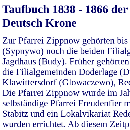
Taufbuch 1838 - 1866 der
Deutsch Krone
Zur Pfarrei Zippnow gehörten bi
(Sypnywo) noch die beiden Filial
Jagdhaus (Budy). Früher gehörten 
die Filialgemeinden Doderlage (D
Klawittersdorf (Glowaczewo), Red
Die Pfarrei Zippnow wurde im Jah
selbständige Pfarrei Freudenfier m
Stabitz und ein Lokalvikariat Red
wurden errichtet. Ab diesem Zeitp