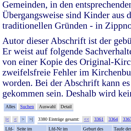
Gemeinden, in den entsprechende
Übergangsweise sind Kinder aus 
traditionellen Gründen - in Zippn
Autor dieser Abschrift ist der geb
Er weist auf folgende Sachverhalte
von einer Kopie des Original-Kirc
zweifelsfreie Fehler im Kirchenbuc
worden. Bei der Abschrift kann e
gekommen sein. Deshalb wird kein
Alles
Suchen
Auswahl
Detail
|<
<
>
>|
3380 Einträge gesamt:
<<
3361
3364
336
Lfd-
Seite im
Lfd-Nr im
Geburt des
Taufe de