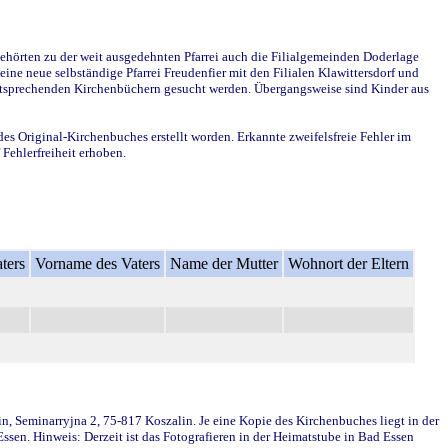
ehörten zu der weit ausgedehnten Pfarrei auch die Filialgemeinden Doderlage
ine neue selbständige Pfarrei Freudenfier mit den Filialen Klawittersdorf und
 entsprechenden Kirchenbüchern gesucht werden. Übergangsweise sind Kinder aus
des Original-Kirchenbuches erstellt worden. Erkannte zweifelsfreie Fehler im
Fehlerfreiheit erhoben.
ters
Vorname des Vaters
Name der Mutter
Wohnort der Eltern
in, Seminarryjna 2, 75-817 Koszalin. Je eine Kopie des Kirchenbuches liegt in der
en. Hinweis: Derzeit ist das Fotografieren in der Heimatstube in Bad Essen