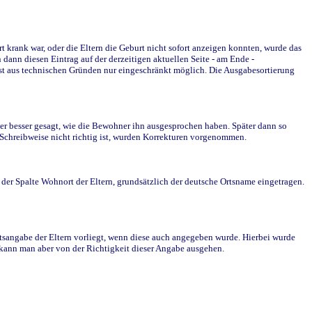
krank war, oder die Eltern die Geburt nicht sofort anzeigen konnten, wurde das
ann diesen Eintrag auf der derzeitigen aktuellen Seite - am Ende -
st aus technischen Gründen nur eingeschränkt möglich. Die Ausgabesortierung
r besser gesagt, wie die Bewohner ihn ausgesprochen haben. Später dann so
e Schreibweise nicht richtig ist, wurden Korrekturen vorgenommen.
r Spalte Wohnort der Eltern, grundsätzlich der deutsche Ortsname eingetragen.
rtsangabe der Eltern vorliegt, wenn diese auch angegeben wurde. Hierbei wurde
d kann man aber von der Richtigkeit dieser Angabe ausgehen.