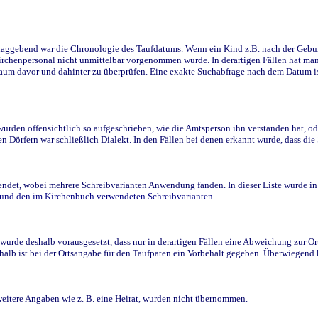
ggebend war die Chronologie des Taufdatums. Wenn ein Kind z.B. nach der Geburt 
rchenpersonal nicht unmittelbar vorgenommen wurde. In derartigen Fällen hat man d
raum davor und dahinter zu überprüfen. Eine exakte Suchabfrage nach dem Datum i
den offensichtlich so aufgeschrieben, wie die Amtsperson ihn verstanden hat, ode
n Dörfern war schließlich Dialekt. In den Fällen bei denen erkannt wurde, dass di
t, wobei mehrere Schreibvarianten Anwendung fanden. In dieser Liste wurde in de
n und den im Kirchenbuch verwendeten Schreibvarianten.
wurde deshalb vorausgesetzt, dass nur in derartigen Fällen eine Abweichung zur O
eshalb ist bei der Ortsangabe für den Taufpaten ein Vorbehalt gegeben. Überwiegen
weitere Angaben wie z. B. eine Heirat, wurden nicht übernommen.