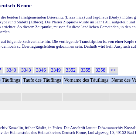
Deutsch Krone
ie beiden Filialgemeinden Briesenitz (Brzez`nica) und Jagdhaus (Budy). Früher g
yce) und Stabitz (Zdbice). Die Pfarrei Zippnow wurde im Jahr 1911 aufgeteilt und e
en errichtet. Ab diesem Zeitpunkt, müssen für diese ländlichen Gemeinden, in den
worden.
 auf folgende Sachverhalte hin: Die vorliegende Transkription ist von einer Kopie 
aber dennoch zu Übertragungsfehlern gekommen sein. Deshalb wird kein Anspruch auf 
7
3340
3343
3346
3349
3352
3355
3358
>>
 Täuflings
Taufe des Täuflings
Vorname des Täuflings
Name des Va
iv Koszalin, früher Köslin, in Polen. Die Anschrift lautet: Diözesanarchiv Koszal
v der Heimatstube des Heimatkreises Deutsch Krone, Ludwigsweg 10, 49152 Bad Ess