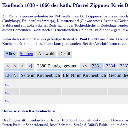
Taufbuch 1838 - 1866 der kath. Pfarrei Zippnow Kreis 
Zur Pfarrei Zippnow gehörten bis 1945 außer dem Dorf Zippnow (Sypnywo) noch d
(Dudylany), Freudenfier (Szwecja), Klawittersdorf (Glowaczewo), Rederitz (Nadarz
Stabitz und ein Lokalvikariat Rederitz mit der Tochterkirche in Doderlage wurd
diesen Gemeinden - wohl noch aus traditionellen Gründen - in Zippnow getauft 
Autor dieser Abschrift ist der gebürtige Rederitzer
Paul Lüdtke
aus Köln. Er weist
Kirchenbuch, sind in dieser Liste korrigiert worden. Bei der Abschrift kann es 
Alles
Suchen
Auswahl
Detail
|<
<
>
>|
3380 Einträge gesamt:
<<
3331
3334
333
Lfd-Nr
Seite im Kirchenbuch
Lfd-Nr im Kirchenbuch
Geburt des
...
...
...
Hinweise zu den Kirchenbüchern
Das Original-Kirchenbuch von Januar 1838 bis 1866, befindet sich im Diözesanarch
Freien Prälatur Schneidemühl, Josef-Schwank-Straße 8, 36043 Fulda und im Archi