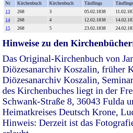
Nr
Kirchenbuch
Kirchenbuch
Täuflings
Täufling
13
268
3
05.02.1838
11.02.18
14
268
4
12.02.1838
14.02.18
15
268
5
23.02.1838
24.02.18
Hinweise zu den Kirchenbücher
Das Original-Kirchenbuch von Jan
Diözesanarchiv Koszalin, früher Kö
Diözesanarchiv Koszalin, Seminar
des Kirchenbuches liegt in der Fr
Schwank-Straße 8, 36043 Fulda u
Heimatkreises Deutsch Krone, Lu
Hinweis: Derzeit ist das Fotograf