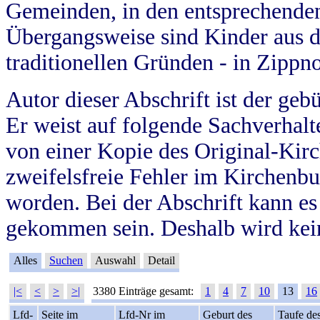
Gemeinden, in den entsprechende
Übergangsweise sind Kinder aus 
traditionellen Gründen - in Zippn
Autor dieser Abschrift ist der geb
Er weist auf folgende Sachverhalte
von einer Kopie des Original-Kirc
zweifelsfreie Fehler im Kirchenbuc
worden. Bei der Abschrift kann e
gekommen sein. Deshalb wird kein
Alles
Suchen
Auswahl
Detail
|<
<
>
>|
3380 Einträge gesamt:
1
4
7
10
13
16
Lfd-
Seite im
Lfd-Nr im
Geburt des
Taufe de