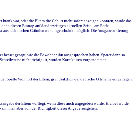
krank war, oder die Eltern die Geburt nicht sofort anzeigen konnten, wurde das
ann diesen Eintrag auf der derzeitigen aktuellen Seite - am Ende -
st aus technischen Gründen nur eingeschränkt möglich. Die Ausgabesortierung
r besser gesagt, wie die Bewohner ihn ausgesprochen haben. Später dann so
e Schreibweise nicht richtig ist, wurden Korrekturen vorgenommen.
r Spalte Wohnort der Eltern, grundsätzlich der deutsche Ortsname eingetragen.
rtsangabe der Eltern vorliegt, wenn diese auch angegeben wurde. Hierbei wurde
d kann man aber von der Richtigkeit dieser Angabe ausgehen.