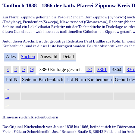
Taufbuch 1838 - 1866 der kath. Pfarrei Zippnow Kreis 
Zur Pfarrei Zippnow gehörten bis 1945 außer dem Dorf Zippnow (Sypnywo) noch d
(Dudylany), Freudenfier (Szwecja), Klawittersdorf (Glowaczewo), Rederitz (Nadarz
Stabitz und ein Lokalvikariat Rederitz mit der Tochterkirche in Doderlage wurd
diesen Gemeinden - wohl noch aus traditionellen Gründen - in Zippnow getauft 
Autor dieser Abschrift ist der gebürtige Rederitzer
Paul Lüdtke
aus Köln. Er weist
Kirchenbuch, sind in dieser Liste korrigiert worden. Bei der Abschrift kann es 
Alles
Suchen
Auswahl
Detail
|<
<
>
>|
3380 Einträge gesamt:
<<
3361
3364
336
Lfd-Nr
Seite im Kirchenbuch
Lfd-Nr im Kirchenbuch
Geburt des
...
...
...
Hinweise zu den Kirchenbüchern
Das Original-Kirchenbuch von Januar 1838 bis 1866, befindet sich im Diözesanarch
Freien Prälatur Schneidemühl, Josef-Schwank-Straße 8, 36043 Fulda und im Archi