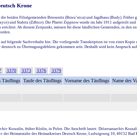
Deutsch Krone
ie beiden Filialgemeinden Briesenitz (Brzez`nica) und Jagdhaus (Budy). Früher g
yce) und Stabitz (Zdbice). Die Pfarrei Zippnow wurde im Jahr 1911 aufgeteilt und e
en errichtet. Ab diesem Zeitpunkt, müssen für diese ländlichen Gemeinden, in den
worden.
 auf folgende Sachverhalte hin: Die vorliegende Transkription ist von einer Kopie 
aber dennoch zu Übertragungsfehlern gekommen sein. Deshalb wird kein Anspruch auf 
7
3370
3373
3376
3379
 Täuflings
Taufe des Täuflings
Vorname des Täuflings
Name des Va
iv Koszalin, früher Köslin, in Polen. Die Anschrift lautet: Diözesanarchiv Koszal
v der Heimatstube des Heimatkreises Deutsch Krone, Ludwigsweg 10, 49152 Bad Ess