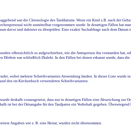
ggebend war die Chronologie des Taufdatums. Wenn ein Kind z.B. nach der Geburt 
rchenpersonal nicht unmittelbar vorgenommen wurde. In derartigen Fällen hat man d
raum davor und dahinter zu überprüfen. Eine exakte Suchabfrage nach dem Datum i
den offensichtlich so aufgeschrieben, wie die Amtsperson ihn verstanden hat, ode
n Dörfern war schließlich Dialekt. In den Fällen bei denen erkannt wurde, dass di
t, wobei mehrere Schreibvarianten Anwendung fanden. In dieser Liste wurde in de
n und den im Kirchenbuch verwendeten Schreibvarianten.
wurde deshalb vorausgesetzt, dass nur in derartigen Fällen eine Abweichung zur O
eshalb ist bei der Ortsangabe für den Taufpaten ein Vorbehalt gegeben. Überwiegen
weitere Angaben wie z. B. eine Heirat, wurden nicht übernommen.