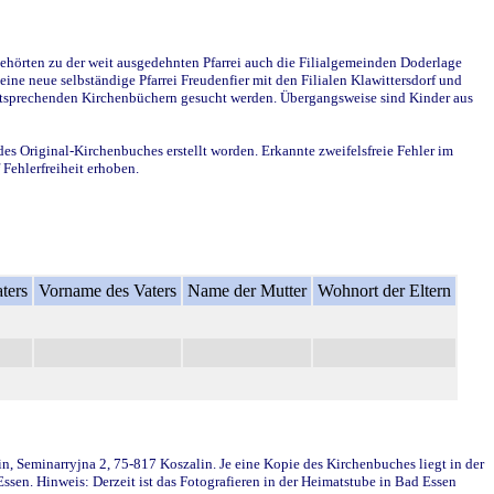
ehörten zu der weit ausgedehnten Pfarrei auch die Filialgemeinden Doderlage
ine neue selbständige Pfarrei Freudenfier mit den Filialen Klawittersdorf und
 entsprechenden Kirchenbüchern gesucht werden. Übergangsweise sind Kinder aus
des Original-Kirchenbuches erstellt worden. Erkannte zweifelsfreie Fehler im
Fehlerfreiheit erhoben.
ters
Vorname des Vaters
Name der Mutter
Wohnort der Eltern
in, Seminarryjna 2, 75-817 Koszalin. Je eine Kopie des Kirchenbuches liegt in der
en. Hinweis: Derzeit ist das Fotografieren in der Heimatstube in Bad Essen