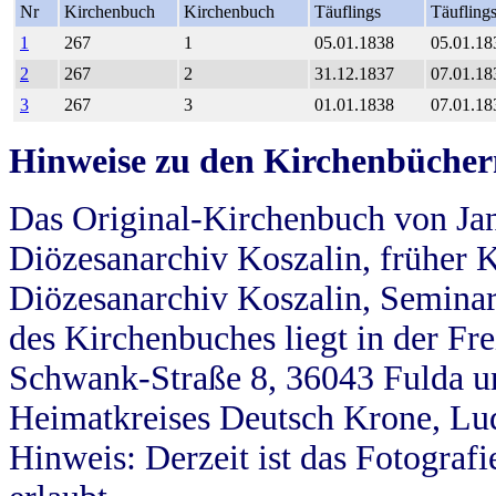
Nr
Kirchenbuch
Kirchenbuch
Täuflings
Täufling
1
267
1
05.01.1838
05.01.18
2
267
2
31.12.1837
07.01.18
3
267
3
01.01.1838
07.01.18
Hinweise zu den Kirchenbücher
Das Original-Kirchenbuch von Jan
Diözesanarchiv Koszalin, früher Kö
Diözesanarchiv Koszalin, Seminar
des Kirchenbuches liegt in der Fr
Schwank-Straße 8, 36043 Fulda u
Heimatkreises Deutsch Krone, Lu
Hinweis: Derzeit ist das Fotograf