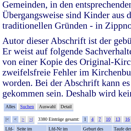
Gemeinden, in den entsprechende
Übergangsweise sind Kinder aus 
traditionellen Gründen - in Zippn
Autor dieser Abschrift ist der geb
Er weist auf folgende Sachverhalte
von einer Kopie des Original-Kirc
zweifelsfreie Fehler im Kirchenbuc
worden. Bei der Abschrift kann e
gekommen sein. Deshalb wird kein
Alles
Suchen
Auswahl
Detail
|<
<
>
>|
3380 Einträge gesamt:
1
4
7
10
13
16
Lfd-
Seite im
Lfd-Nr im
Geburt des
Taufe de