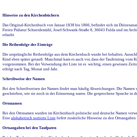
Hinweise zu den Kirchenbüchern
Das Original-Kirchenbuch von Januar 1838 bis 1866, befindet sich im Diözesanarch
Freien Prälatur Schneidemühl, Josef-Schwank-Straße 8, 36043 Fulda und im Archi
erlaubt.
Die Reihenfolge der Einträge
Die ursprüngliche Reihenfolge aus dem Kirchenbuch wurde bei behalten. Ausschla
Kind eben später getauft. Manchmal kam es auch vor, dass der Taufeintrag vom Ki
vorgenommen. Bei der Verwendung der Liste ist es wichtig, einen gewissen Zeit
erfolgt nach Tag, Monat und Jahr.
Schreibweise der Namen
Bei den Schreibweisen der Namen findet man häufig Abweichungen. Die Namen wur
geschrieben, wie sie noch in der Erinnerung waren. Die gesprochene Sprache in de
Ortsnamen
Bei den Ortsnamen wurden im Kirchenbuch polnische und deutsche Namen verwende
Eine
alphabetisch sortierte Liste
liefert zusätzliche Hinweise zu den Ortsangabe
Ortsangaben bei den Taufpaten