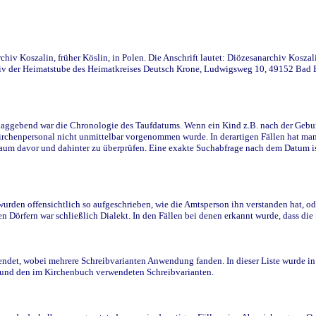
iv Koszalin, früher Köslin, in Polen. Die Anschrift lautet: Diözesanarchiv Koszal
v der Heimatstube des Heimatkreises Deutsch Krone, Ludwigsweg 10, 49152 Bad Ess
ggebend war die Chronologie des Taufdatums. Wenn ein Kind z.B. nach der Geburt 
rchenpersonal nicht unmittelbar vorgenommen wurde. In derartigen Fällen hat man d
raum davor und dahinter zu überprüfen. Eine exakte Suchabfrage nach dem Datum i
den offensichtlich so aufgeschrieben, wie die Amtsperson ihn verstanden hat, ode
n Dörfern war schließlich Dialekt. In den Fällen bei denen erkannt wurde, dass di
t, wobei mehrere Schreibvarianten Anwendung fanden. In dieser Liste wurde in de
n und den im Kirchenbuch verwendeten Schreibvarianten.