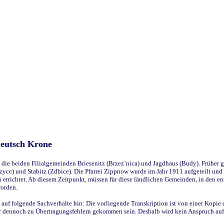
Deutsch Krone
ie beiden Filialgemeinden Briesenitz (Brzez`nica) und Jagdhaus (Budy). Früher g
yce) und Stabitz (Zdbice). Die Pfarrei Zippnow wurde im Jahr 1911 aufgeteilt und e
en errichtet. Ab diesem Zeitpunkt, müssen für diese ländlichen Gemeinden, in den
worden.
 auf folgende Sachverhalte hin: Die vorliegende Transkription ist von einer Kopie 
aber dennoch zu Übertragungsfehlern gekommen sein. Deshalb wird kein Anspruch auf 