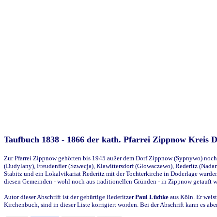
Taufbuch 1838 - 1866 der kath. Pfarrei Zippnow Kreis 
Zur Pfarrei Zippnow gehörten bis 1945 außer dem Dorf Zippnow (Sypnywo) noch d
(Dudylany), Freudenfier (Szwecja), Klawittersdorf (Glowaczewo), Rederitz (Nadarz
Stabitz und ein Lokalvikariat Rederitz mit der Tochterkirche in Doderlage wurd
diesen Gemeinden - wohl noch aus traditionellen Gründen - in Zippnow getauft 
Autor dieser Abschrift ist der gebürtige Rederitzer
Paul Lüdtke
aus Köln. Er weist
Kirchenbuch, sind in dieser Liste korrigiert worden. Bei der Abschrift kann es 