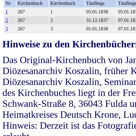
Nr
Kirchenbuch
Kirchenbuch
Täuflings
Täufling
1
267
1
05.01.1838
05.01.18
2
267
2
31.12.1837
07.01.18
3
267
3
01.01.1838
07.01.18
Hinweise zu den Kirchenbücher
Das Original-Kirchenbuch von Jan
Diözesanarchiv Koszalin, früher Kö
Diözesanarchiv Koszalin, Seminar
des Kirchenbuches liegt in der Fr
Schwank-Straße 8, 36043 Fulda u
Heimatkreises Deutsch Krone, Lu
Hinweis: Derzeit ist das Fotograf