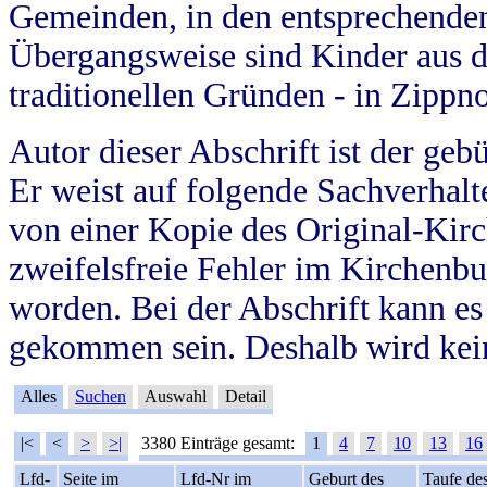
Gemeinden, in den entsprechende
Übergangsweise sind Kinder aus 
traditionellen Gründen - in Zippn
Autor dieser Abschrift ist der geb
Er weist auf folgende Sachverhalte
von einer Kopie des Original-Kirc
zweifelsfreie Fehler im Kirchenbuc
worden. Bei der Abschrift kann e
gekommen sein. Deshalb wird kein
Alles
Suchen
Auswahl
Detail
|<
<
>
>|
3380 Einträge gesamt:
1
4
7
10
13
16
Lfd-
Seite im
Lfd-Nr im
Geburt des
Taufe de