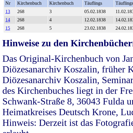
Nr
Kirchenbuch
Kirchenbuch
Täuflings
Täufling
13
268
3
05.02.1838
11.02.18
14
268
4
12.02.1838
14.02.18
15
268
5
23.02.1838
24.02.18
Hinweise zu den Kirchenbücher
Das Original-Kirchenbuch von Jan
Diözesanarchiv Koszalin, früher Kö
Diözesanarchiv Koszalin, Seminar
des Kirchenbuches liegt in der Fr
Schwank-Straße 8, 36043 Fulda u
Heimatkreises Deutsch Krone, Lu
Hinweis: Derzeit ist das Fotograf