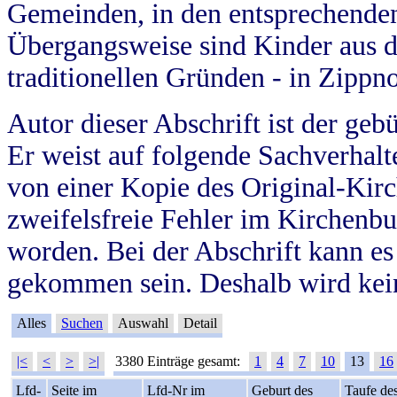
Gemeinden, in den entsprechende
Übergangsweise sind Kinder aus 
traditionellen Gründen - in Zippn
Autor dieser Abschrift ist der geb
Er weist auf folgende Sachverhalte
von einer Kopie des Original-Kirc
zweifelsfreie Fehler im Kirchenbuc
worden. Bei der Abschrift kann e
gekommen sein. Deshalb wird kein
Alles
Suchen
Auswahl
Detail
|<
<
>
>|
3380 Einträge gesamt:
1
4
7
10
13
16
Lfd-
Seite im
Lfd-Nr im
Geburt des
Taufe de