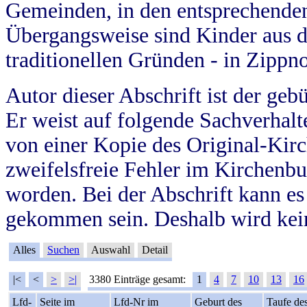
Gemeinden, in den entsprechende
Übergangsweise sind Kinder aus 
traditionellen Gründen - in Zippn
Autor dieser Abschrift ist der geb
Er weist auf folgende Sachverhalte
von einer Kopie des Original-Kirc
zweifelsfreie Fehler im Kirchenbuc
worden. Bei der Abschrift kann e
gekommen sein. Deshalb wird kein
Alles
Suchen
Auswahl
Detail
|<
<
>
>|
3380 Einträge gesamt:
1
4
7
10
13
16
Lfd-
Seite im
Lfd-Nr im
Geburt des
Taufe de