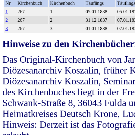
Nr
Kirchenbuch
Kirchenbuch
Täuflings
Täufling
1
267
1
05.01.1838
05.01.18
2
267
2
31.12.1837
07.01.18
3
267
3
01.01.1838
07.01.18
Hinweise zu den Kirchenbücher
Das Original-Kirchenbuch von Jan
Diözesanarchiv Koszalin, früher Kö
Diözesanarchiv Koszalin, Seminar
des Kirchenbuches liegt in der Fr
Schwank-Straße 8, 36043 Fulda u
Heimatkreises Deutsch Krone, Lu
Hinweis: Derzeit ist das Fotograf