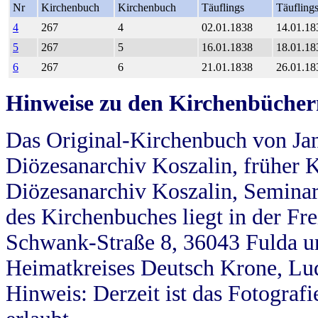
Nr
Kirchenbuch
Kirchenbuch
Täuflings
Täufling
4
267
4
02.01.1838
14.01.18
5
267
5
16.01.1838
18.01.18
6
267
6
21.01.1838
26.01.18
Hinweise zu den Kirchenbücher
Das Original-Kirchenbuch von Jan
Diözesanarchiv Koszalin, früher Kö
Diözesanarchiv Koszalin, Seminar
des Kirchenbuches liegt in der Fr
Schwank-Straße 8, 36043 Fulda u
Heimatkreises Deutsch Krone, Lu
Hinweis: Derzeit ist das Fotograf