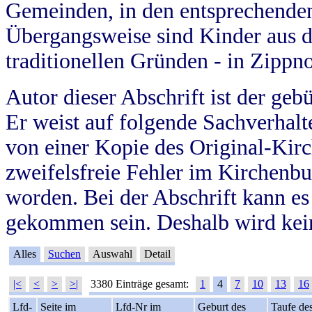
Gemeinden, in den entsprechende
Übergangsweise sind Kinder aus 
traditionellen Gründen - in Zippn
Autor dieser Abschrift ist der geb
Er weist auf folgende Sachverhalte
von einer Kopie des Original-Kirc
zweifelsfreie Fehler im Kirchenbuc
worden. Bei der Abschrift kann e
gekommen sein. Deshalb wird kein
Alles
Suchen
Auswahl
Detail
|<
<
>
>|
3380 Einträge gesamt:
1
4
7
10
13
16
Lfd-
Seite im
Lfd-Nr im
Geburt des
Taufe de